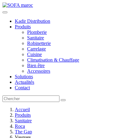
Kadir Distribution
Produits
Plomberie
Sanitaire
Robinetterie
Carrelage
Cuisine
Climatisation & Chauffage
Bien être
Accessoires
Solutions
Actualités
Contact
Accueil
Produits
Sanitaire
Roca
The Gap
Vasques