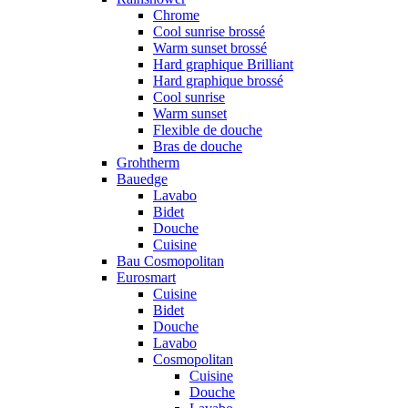
Chrome
Cool sunrise brossé
Warm sunset brossé
Hard graphique Brilliant
Hard graphique brossé
Cool sunrise
Warm sunset
Flexible de douche
Bras de douche
Grohtherm
Bauedge
Lavabo
Bidet
Douche
Cuisine
Bau Cosmopolitan
Eurosmart
Cuisine
Bidet
Douche
Lavabo
Cosmopolitan
Cuisine
Douche