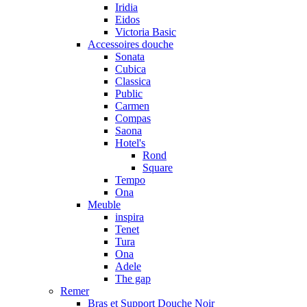
Iridia
Eidos
Victoria Basic
Accessoires douche
Sonata
Cubica
Classica
Public
Carmen
Compas
Saona
Hotel's
Rond
Square
Tempo
Ona
Meuble
inspira
Tenet
Tura
Ona
Adele
The gap
Remer
Bras et Support Douche Noir