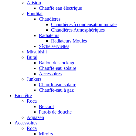
Ariston
Chauffe eau électrique
Fondital
Chaudières
Chaudières à condensation murale
Chaudières Atmosphériques
Radiateurs
Radiateurs Moulés
Sèche serviettes
Mitsubishi
Bural
Ballon de stockage
Chauffe-eau solaire
Accessoires
Junkers
Chauffe-eau solaire
Chauffe-eau à gaz
Bien être
Roca
Be cool
Parois de douche
Aquazen
Accessoires
Roca
Miroirs