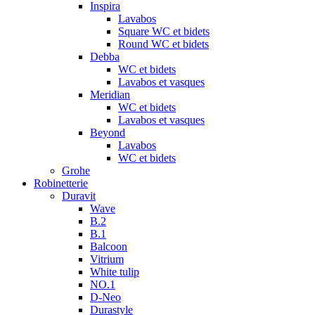
Inspira
Lavabos
Square WC et bidets
Round WC et bidets
Debba
WC et bidets
Lavabos et vasques
Meridian
WC et bidets
Lavabos et vasques
Beyond
Lavabos
WC et bidets
Grohe
Robinetterie
Duravit
Wave
B.2
B.1
Balcoon
Vitrium
White tulip
NO.1
D-Neo
Durastyle