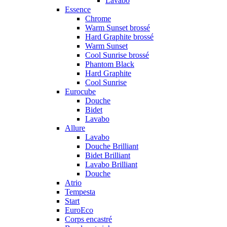
Lavabo
Essence
Chrome
Warm Sunset brossé
Hard Graphite brossé
Warm Sunset
Cool Sunrise brossé
Phantom Black
Hard Graphite
Cool Sunrise
Eurocube
Douche
Bidet
Lavabo
Allure
Lavabo
Douche Brilliant
Bidet Brilliant
Lavabo Brilliant
Douche
Atrio
Tempesta
Start
EuroEco
Corps encastré