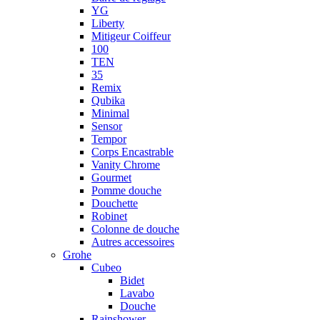
YG
Liberty
Mitigeur Coiffeur
100
TEN
35
Remix
Qubika
Minimal
Sensor
Tempor
Corps Encastrable
Vanity Chrome
Gourmet
Pomme douche
Douchette
Robinet
Colonne de douche
Autres accessoires
Grohe
Cubeo
Bidet
Lavabo
Douche
Rainshower