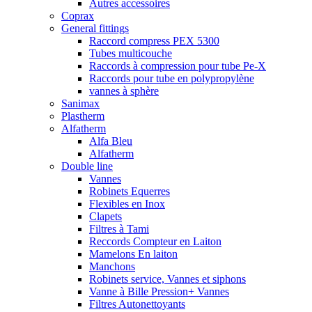
Autres accessoires
Coprax
General fittings
Raccord compress PEX 5300
Tubes multicouche
Raccords à compression pour tube Pe-X
Raccords pour tube en polypropylène
vannes à sphère
Sanimax
Plastherm
Alfatherm
Alfa Bleu
Alfatherm
Double line
Vannes
Robinets Equerres
Flexibles en Inox
Clapets
Filtres à Tami
Reccords Compteur en Laiton
Mamelons En laiton
Manchons
Robinets service, Vannes et siphons
Vanne à Bille Pression+ Vannes
Filtres Autonettoyants