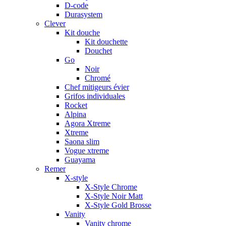
D-code
Durasystem
Clever
Kit douche
Kit douchette
Douchet
Go
Noir
Chromé
Chef mitigeurs évier
Grifos individuales
Rocket
Alpina
Agora Xtreme
Xtreme
Saona slim
Vogue xtreme
Guayama
Remer
X-style
X-Style Chrome
X-Style Noir Matt
X-Style Gold Brosse
Vanity
Vanity chrome