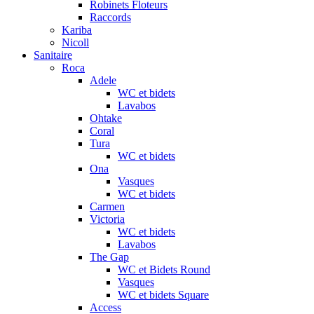
Robinets Floteurs
Raccords
Kariba
Nicoll
Sanitaire
Roca
Adele
WC et bidets
Lavabos
Ohtake
Coral
Tura
WC et bidets
Ona
Vasques
WC et bidets
Carmen
Victoria
WC et bidets
Lavabos
The Gap
WC et Bidets Round
Vasques
WC et bidets Square
Access