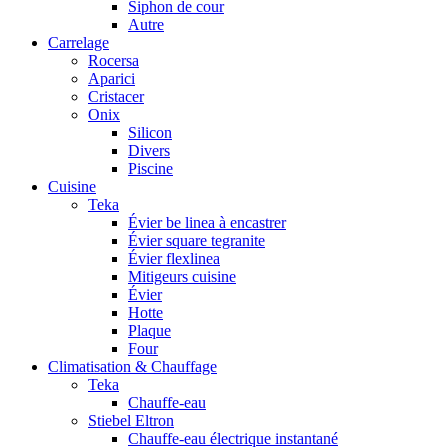
Siphon de cour
Autre
Carrelage
Rocersa
Aparici
Cristacer
Onix
Silicon
Divers
Piscine
Cuisine
Teka
Évier be linea à encastrer
Évier square tegranite
Évier flexlinea
Mitigeurs cuisine
Évier
Hotte
Plaque
Four
Climatisation & Chauffage
Teka
Chauffe-eau
Stiebel Eltron
Chauffe-eau électrique instantané