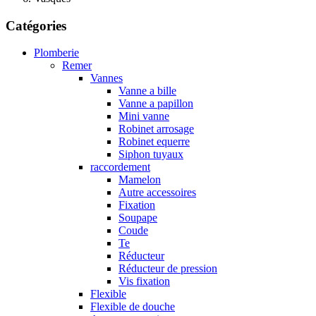
Catégories
Plomberie
Remer
Vannes
Vanne a bille
Vanne a papillon
Mini vanne
Robinet arrosage
Robinet equerre
Siphon tuyaux
raccordement
Mamelon
Autre accessoires
Fixation
Soupape
Coude
Te
Réducteur
Réducteur de pression
Vis fixation
Flexible
Flexible de douche