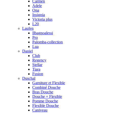
Carmen
Adele
Ona
Insignia
Victoria plus
L20
Laufen
Ilbagnoalessi
Pro
Palomba-collection
Lua
Daniel
Club
Regency
Stellar
Tiara
Fusion
Duschal
Garniture et Flexible
Combiné Douche
Bras Douche
Douche + Flexible
Pomme Douche
Flexible Douche
Caniveau