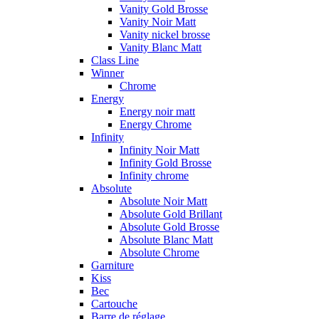
Vanity Gold Brosse
Vanity Noir Matt
Vanity nickel brosse
Vanity Blanc Matt
Class Line
Winner
Chrome
Energy
Energy noir matt
Energy Chrome
Infinity
Infinity Noir Matt
Infinity Gold Brosse
Infinity chrome
Absolute
Absolute Noir Matt
Absolute Gold Brillant
Absolute Gold Brosse
Absolute Blanc Matt
Absolute Chrome
Garniture
Kiss
Bec
Cartouche
Barre de réglage