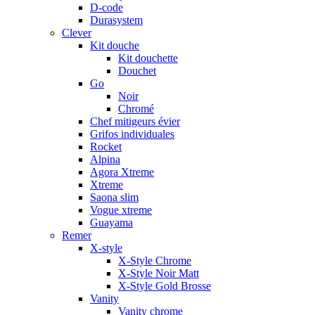
D-code
Durasystem
Clever
Kit douche
Kit douchette
Douchet
Go
Noir
Chromé
Chef mitigeurs évier
Grifos individuales
Rocket
Alpina
Agora Xtreme
Xtreme
Saona slim
Vogue xtreme
Guayama
Remer
X-style
X-Style Chrome
X-Style Noir Matt
X-Style Gold Brosse
Vanity
Vanity chrome