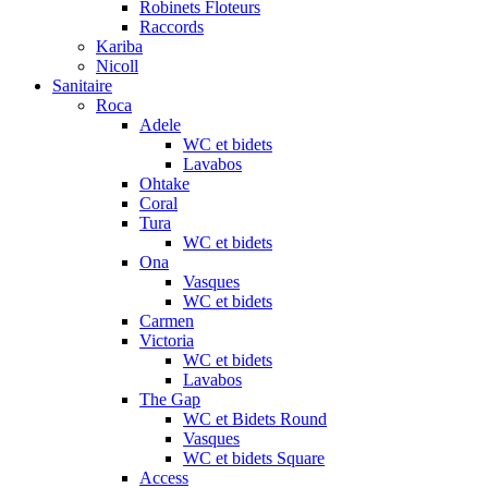
Robinets Floteurs
Raccords
Kariba
Nicoll
Sanitaire
Roca
Adele
WC et bidets
Lavabos
Ohtake
Coral
Tura
WC et bidets
Ona
Vasques
WC et bidets
Carmen
Victoria
WC et bidets
Lavabos
The Gap
WC et Bidets Round
Vasques
WC et bidets Square
Access