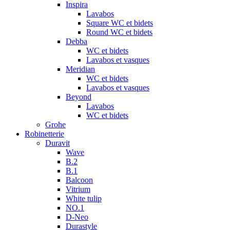
Inspira
Lavabos
Square WC et bidets
Round WC et bidets
Debba
WC et bidets
Lavabos et vasques
Meridian
WC et bidets
Lavabos et vasques
Beyond
Lavabos
WC et bidets
Grohe
Robinetterie
Duravit
Wave
B.2
B.1
Balcoon
Vitrium
White tulip
NO.1
D-Neo
Durastyle