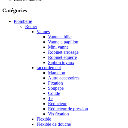
Catégories
Plomberie
Remer
Vannes
Vanne a bille
Vanne a papillon
Mini vanne
Robinet arrosage
Robinet equerre
Siphon tuyaux
raccordement
Mamelon
Autre accessoires
Fixation
Soupape
Coude
Te
Réducteur
Réducteur de pression
Vis fixation
Flexible
Flexible de douche