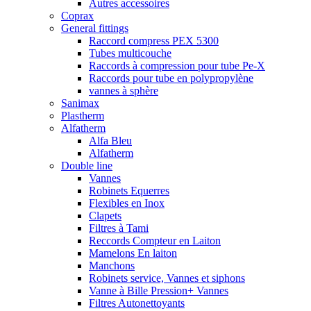
Autres accessoires
Coprax
General fittings
Raccord compress PEX 5300
Tubes multicouche
Raccords à compression pour tube Pe-X
Raccords pour tube en polypropylène
vannes à sphère
Sanimax
Plastherm
Alfatherm
Alfa Bleu
Alfatherm
Double line
Vannes
Robinets Equerres
Flexibles en Inox
Clapets
Filtres à Tami
Reccords Compteur en Laiton
Mamelons En laiton
Manchons
Robinets service, Vannes et siphons
Vanne à Bille Pression+ Vannes
Filtres Autonettoyants