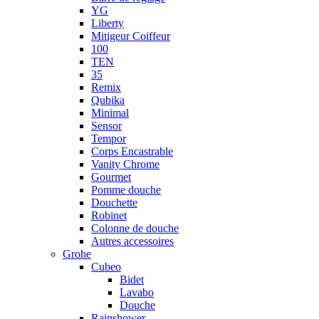
YG
Liberty
Mitigeur Coiffeur
100
TEN
35
Remix
Qubika
Minimal
Sensor
Tempor
Corps Encastrable
Vanity Chrome
Gourmet
Pomme douche
Douchette
Robinet
Colonne de douche
Autres accessoires
Grohe
Cubeo
Bidet
Lavabo
Douche
Rainshower