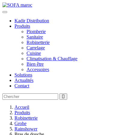
Kadir Distribution
Produits
Plomberie
Sanitaire
Robinetterie
Carrelage
Cuisine
Climatisation & Chauffage
Bien être
Accessoires
Solutions
Actualités
Contact
Accueil
Produits
Robinetterie
Grohe
Rainshower
Bras de douche