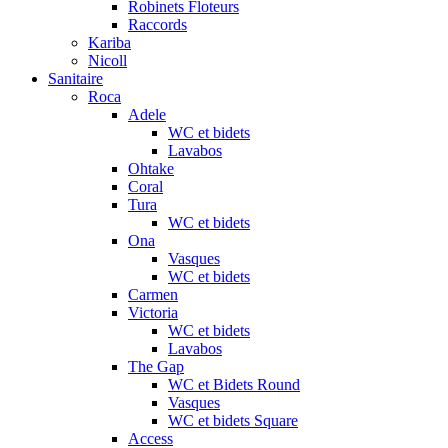
Robinets Floteurs
Raccords
Kariba
Nicoll
Sanitaire
Roca
Adele
WC et bidets
Lavabos
Ohtake
Coral
Tura
WC et bidets
Ona
Vasques
WC et bidets
Carmen
Victoria
WC et bidets
Lavabos
The Gap
WC et Bidets Round
Vasques
WC et bidets Square
Access