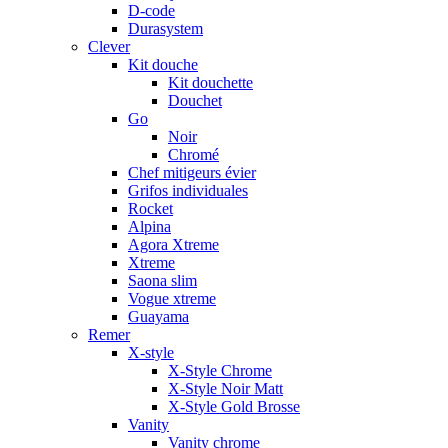
D-code
Durasystem
Clever
Kit douche
Kit douchette
Douchet
Go
Noir
Chromé
Chef mitigeurs évier
Grifos individuales
Rocket
Alpina
Agora Xtreme
Xtreme
Saona slim
Vogue xtreme
Guayama
Remer
X-style
X-Style Chrome
X-Style Noir Matt
X-Style Gold Brosse
Vanity
Vanity chrome