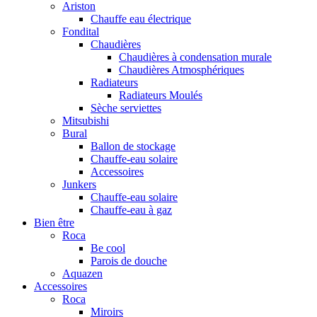
Ariston
Chauffe eau électrique
Fondital
Chaudières
Chaudières à condensation murale
Chaudières Atmosphériques
Radiateurs
Radiateurs Moulés
Sèche serviettes
Mitsubishi
Bural
Ballon de stockage
Chauffe-eau solaire
Accessoires
Junkers
Chauffe-eau solaire
Chauffe-eau à gaz
Bien être
Roca
Be cool
Parois de douche
Aquazen
Accessoires
Roca
Miroirs