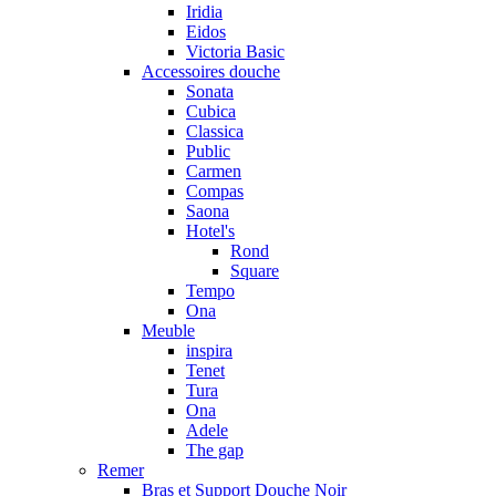
Iridia
Eidos
Victoria Basic
Accessoires douche
Sonata
Cubica
Classica
Public
Carmen
Compas
Saona
Hotel's
Rond
Square
Tempo
Ona
Meuble
inspira
Tenet
Tura
Ona
Adele
The gap
Remer
Bras et Support Douche Noir