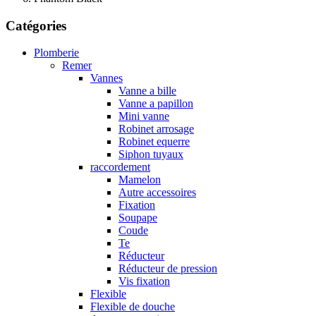
Catégories
Plomberie
Remer
Vannes
Vanne a bille
Vanne a papillon
Mini vanne
Robinet arrosage
Robinet equerre
Siphon tuyaux
raccordement
Mamelon
Autre accessoires
Fixation
Soupape
Coude
Te
Réducteur
Réducteur de pression
Vis fixation
Flexible
Flexible de douche