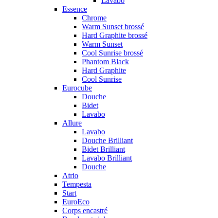
Lavabo
Essence
Chrome
Warm Sunset brossé
Hard Graphite brossé
Warm Sunset
Cool Sunrise brossé
Phantom Black
Hard Graphite
Cool Sunrise
Eurocube
Douche
Bidet
Lavabo
Allure
Lavabo
Douche Brilliant
Bidet Brilliant
Lavabo Brilliant
Douche
Atrio
Tempesta
Start
EuroEco
Corps encastré