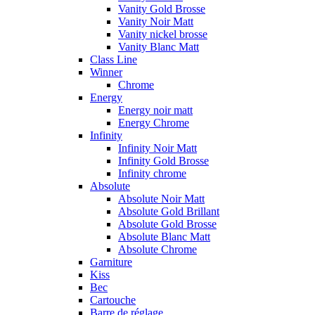
Vanity Gold Brosse
Vanity Noir Matt
Vanity nickel brosse
Vanity Blanc Matt
Class Line
Winner
Chrome
Energy
Energy noir matt
Energy Chrome
Infinity
Infinity Noir Matt
Infinity Gold Brosse
Infinity chrome
Absolute
Absolute Noir Matt
Absolute Gold Brillant
Absolute Gold Brosse
Absolute Blanc Matt
Absolute Chrome
Garniture
Kiss
Bec
Cartouche
Barre de réglage