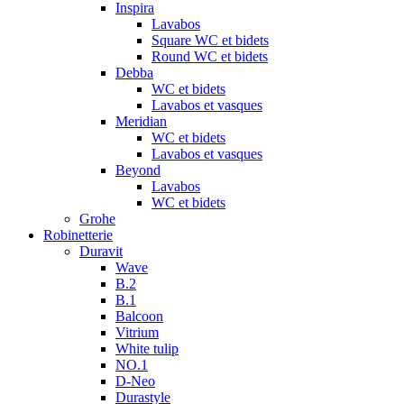
Inspira
Lavabos
Square WC et bidets
Round WC et bidets
Debba
WC et bidets
Lavabos et vasques
Meridian
WC et bidets
Lavabos et vasques
Beyond
Lavabos
WC et bidets
Grohe
Robinetterie
Duravit
Wave
B.2
B.1
Balcoon
Vitrium
White tulip
NO.1
D-Neo
Durastyle