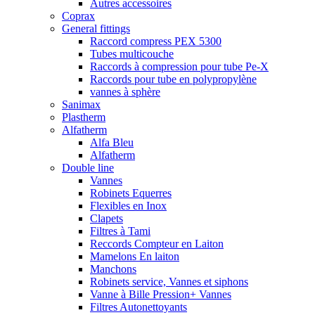
Autres accessoires
Coprax
General fittings
Raccord compress PEX 5300
Tubes multicouche
Raccords à compression pour tube Pe-X
Raccords pour tube en polypropylène
vannes à sphère
Sanimax
Plastherm
Alfatherm
Alfa Bleu
Alfatherm
Double line
Vannes
Robinets Equerres
Flexibles en Inox
Clapets
Filtres à Tami
Reccords Compteur en Laiton
Mamelons En laiton
Manchons
Robinets service, Vannes et siphons
Vanne à Bille Pression+ Vannes
Filtres Autonettoyants