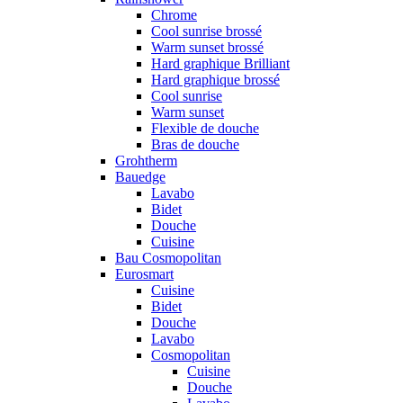
Chrome
Cool sunrise brossé
Warm sunset brossé
Hard graphique Brilliant
Hard graphique brossé
Cool sunrise
Warm sunset
Flexible de douche
Bras de douche
Grohtherm
Bauedge
Lavabo
Bidet
Douche
Cuisine
Bau Cosmopolitan
Eurosmart
Cuisine
Bidet
Douche
Lavabo
Cosmopolitan
Cuisine
Douche