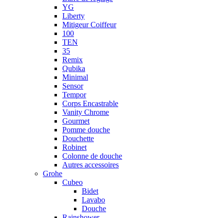
YG
Liberty
Mitigeur Coiffeur
100
TEN
35
Remix
Qubika
Minimal
Sensor
Tempor
Corps Encastrable
Vanity Chrome
Gourmet
Pomme douche
Douchette
Robinet
Colonne de douche
Autres accessoires
Grohe
Cubeo
Bidet
Lavabo
Douche
Rainshower