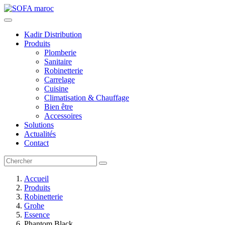
Kadir Distribution
Produits
Plomberie
Sanitaire
Robinetterie
Carrelage
Cuisine
Climatisation & Chauffage
Bien être
Accessoires
Solutions
Actualités
Contact
Accueil
Produits
Robinetterie
Grohe
Essence
Phantom Black