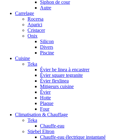
Siphon de cour
Autre
Carrelage
Rocersa
Aparici
Cristacer
Onix
Silicon
Divers
Piscine
Cuisine
Teka
Évier be linea à encastrer
Évier square tegranite
Évier flexlinea
Mitigeurs cuisine
Évier
Hotte
Plaque
Four
Climatisation & Chauffage
Teka
Chauffe-eau
Stiebel Eltron
Chauffe-eau électrique instantané