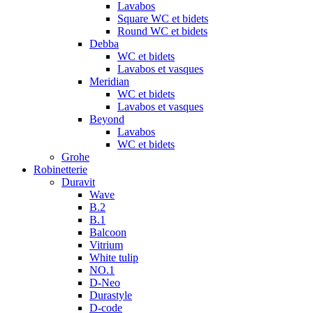
Lavabos
Square WC et bidets
Round WC et bidets
Debba
WC et bidets
Lavabos et vasques
Meridian
WC et bidets
Lavabos et vasques
Beyond
Lavabos
WC et bidets
Grohe
Robinetterie
Duravit
Wave
B.2
B.1
Balcoon
Vitrium
White tulip
NO.1
D-Neo
Durastyle
D-code