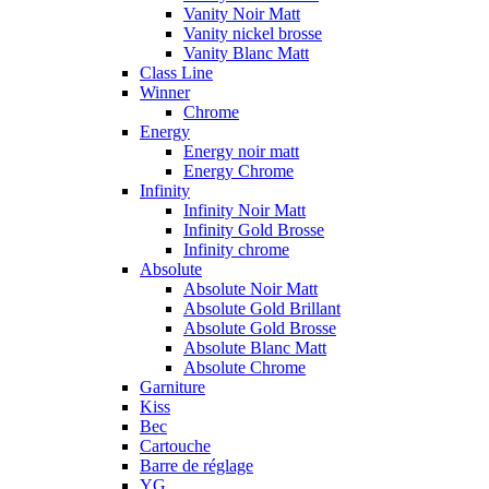
Vanity Noir Matt
Vanity nickel brosse
Vanity Blanc Matt
Class Line
Winner
Chrome
Energy
Energy noir matt
Energy Chrome
Infinity
Infinity Noir Matt
Infinity Gold Brosse
Infinity chrome
Absolute
Absolute Noir Matt
Absolute Gold Brillant
Absolute Gold Brosse
Absolute Blanc Matt
Absolute Chrome
Garniture
Kiss
Bec
Cartouche
Barre de réglage
YG