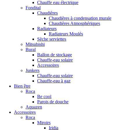
Chauffe eau électrique
Fondital
Chaudières
Chaudières à condensation murale
Chaudières Atmosphériques
Radiateurs
Radiateurs Moulés
Sèche serviettes
Mitsubishi
Bural
Ballon de stockage
Chauffe-eau solaire
Accessoires
Junkers
Chauffe-eau solaire
Chauffe-eau à gaz
Bien être
Roca
Be cool
Parois de douche
Aquazen
Accessoires
Roca
Miroirs
Iridia