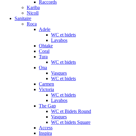
Raccords
Kariba
Nicoll
Sanitaire
Roca
Adele
WC et bidets
Lavabos
Ohtake
Coral
Tura
WC et bidets
Ona
Vasques
WC et bidets
Carmen
Victoria
WC et bidets
Lavabos
The Gap
WC et Bidets Round
Vasques
WC et bidets Square
Access
Inspira