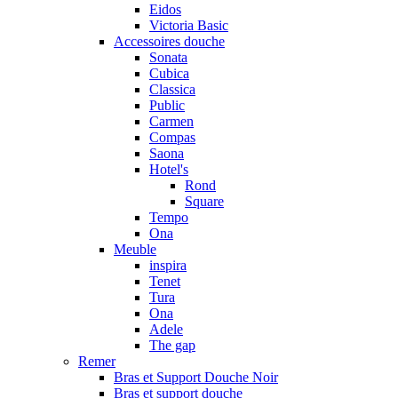
Eidos
Victoria Basic
Accessoires douche
Sonata
Cubica
Classica
Public
Carmen
Compas
Saona
Hotel's
Rond
Square
Tempo
Ona
Meuble
inspira
Tenet
Tura
Ona
Adele
The gap
Remer
Bras et Support Douche Noir
Bras et support douche