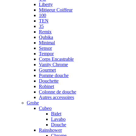
Liberty
Mitigeur Coiffeur
100
TEN
35
Remix
Qubika
Minimal
Sensor
Tempor
Corps Encastrable
Vanity Chrome
Gourmet
Pomme douche
Douchette
Robinet
Colonne de douche
Autres accessoires
Grohe
Cubeo
Bidet
Lavabo
Douche
Rainshower
Chrome