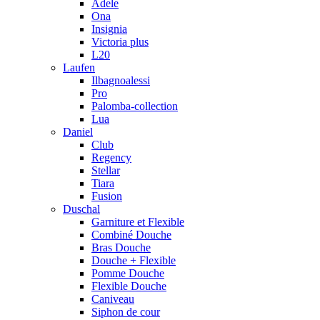
Adele
Ona
Insignia
Victoria plus
L20
Laufen
Ilbagnoalessi
Pro
Palomba-collection
Lua
Daniel
Club
Regency
Stellar
Tiara
Fusion
Duschal
Garniture et Flexible
Combiné Douche
Bras Douche
Douche + Flexible
Pomme Douche
Flexible Douche
Caniveau
Siphon de cour