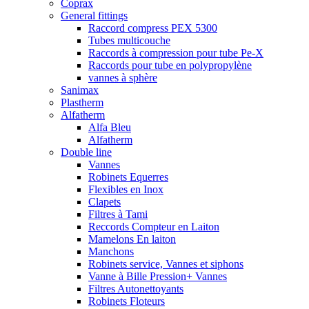
Coprax
General fittings
Raccord compress PEX 5300
Tubes multicouche
Raccords à compression pour tube Pe-X
Raccords pour tube en polypropylène
vannes à sphère
Sanimax
Plastherm
Alfatherm
Alfa Bleu
Alfatherm
Double line
Vannes
Robinets Equerres
Flexibles en Inox
Clapets
Filtres à Tami
Reccords Compteur en Laiton
Mamelons En laiton
Manchons
Robinets service, Vannes et siphons
Vanne à Bille Pression+ Vannes
Filtres Autonettoyants
Robinets Floteurs