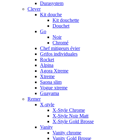
Durasystem
Clever
Kit douche
Kit douchette
Douchet
Go
Noir
Chromé
Chef mitigeurs évier
Grifos individuales
Rocket
Alpina
Agora Xtreme
Xtreme
Saona slim
Vogue xtreme
Guayama
Remer
X-style
X-Style Chrome
X-Style Noir Matt
X-Style Gold Brosse
Vanity
Vanity chrome
Vanity Gold Brosse