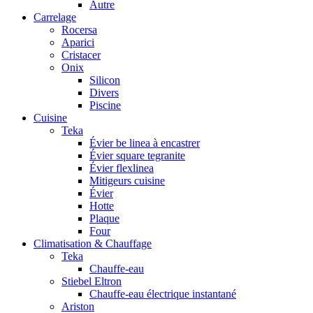
Autre
Carrelage
Rocersa
Aparici
Cristacer
Onix
Silicon
Divers
Piscine
Cuisine
Teka
Évier be linea à encastrer
Évier square tegranite
Évier flexlinea
Mitigeurs cuisine
Évier
Hotte
Plaque
Four
Climatisation & Chauffage
Teka
Chauffe-eau
Stiebel Eltron
Chauffe-eau électrique instantané
Ariston