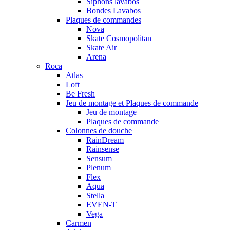
Siphons lavabos
Bondes Lavabos
Plaques de commandes
Nova
Skate Cosmopolitan
Skate Air
Arena
Roca
Atlas
Loft
Be Fresh
Jeu de montage et Plaques de commande
Jeu de montage
Plaques de commande
Colonnes de douche
RainDream
Rainsense
Sensum
Plenum
Flex
Aqua
Stella
EVEN-T
Vega
Carmen