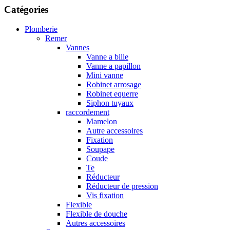
Catégories
Plomberie
Remer
Vannes
Vanne a bille
Vanne a papillon
Mini vanne
Robinet arrosage
Robinet equerre
Siphon tuyaux
raccordement
Mamelon
Autre accessoires
Fixation
Soupape
Coude
Te
Réducteur
Réducteur de pression
Vis fixation
Flexible
Flexible de douche
Autres accessoires