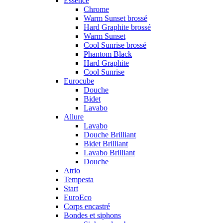
Essence
Chrome
Warm Sunset brossé
Hard Graphite brossé
Warm Sunset
Cool Sunrise brossé
Phantom Black
Hard Graphite
Cool Sunrise
Eurocube
Douche
Bidet
Lavabo
Allure
Lavabo
Douche Brilliant
Bidet Brilliant
Lavabo Brilliant
Douche
Atrio
Tempesta
Start
EuroEco
Corps encastré
Bondes et siphons