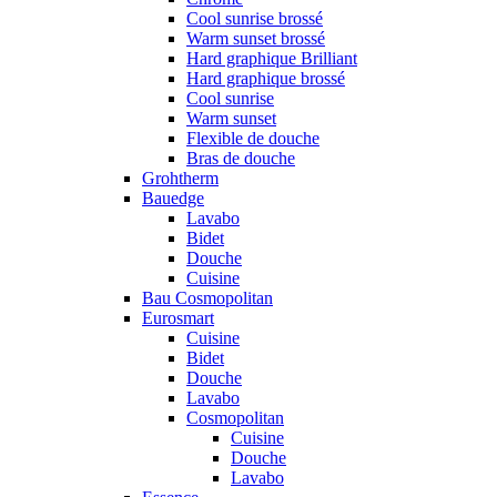
Cool sunrise brossé
Warm sunset brossé
Hard graphique Brilliant
Hard graphique brossé
Cool sunrise
Warm sunset
Flexible de douche
Bras de douche
Grohtherm
Bauedge
Lavabo
Bidet
Douche
Cuisine
Bau Cosmopolitan
Eurosmart
Cuisine
Bidet
Douche
Lavabo
Cosmopolitan
Cuisine
Douche
Lavabo