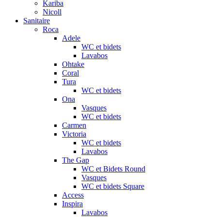
Kariba
Nicoll
Sanitaire
Roca
Adele
WC et bidets
Lavabos
Ohtake
Coral
Tura
WC et bidets
Ona
Vasques
WC et bidets
Carmen
Victoria
WC et bidets
Lavabos
The Gap
WC et Bidets Round
Vasques
WC et bidets Square
Access
Inspira
Lavabos