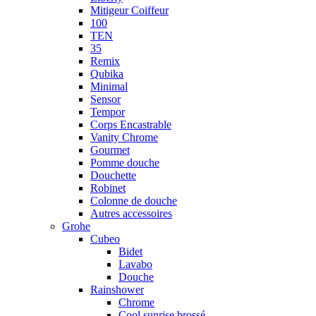
Mitigeur Coiffeur
100
TEN
35
Remix
Qubika
Minimal
Sensor
Tempor
Corps Encastrable
Vanity Chrome
Gourmet
Pomme douche
Douchette
Robinet
Colonne de douche
Autres accessoires
Grohe
Cubeo
Bidet
Lavabo
Douche
Rainshower
Chrome
Cool sunrise brossé