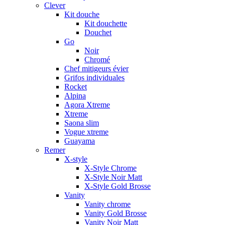
Clever
Kit douche
Kit douchette
Douchet
Go
Noir
Chromé
Chef mitigeurs évier
Grifos individuales
Rocket
Alpina
Agora Xtreme
Xtreme
Saona slim
Vogue xtreme
Guayama
Remer
X-style
X-Style Chrome
X-Style Noir Matt
X-Style Gold Brosse
Vanity
Vanity chrome
Vanity Gold Brosse
Vanity Noir Matt