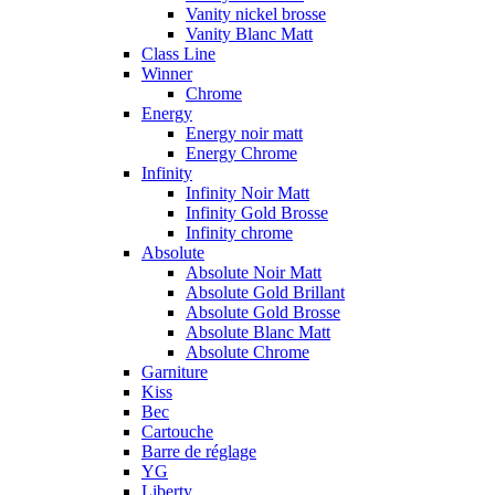
Vanity nickel brosse
Vanity Blanc Matt
Class Line
Winner
Chrome
Energy
Energy noir matt
Energy Chrome
Infinity
Infinity Noir Matt
Infinity Gold Brosse
Infinity chrome
Absolute
Absolute Noir Matt
Absolute Gold Brillant
Absolute Gold Brosse
Absolute Blanc Matt
Absolute Chrome
Garniture
Kiss
Bec
Cartouche
Barre de réglage
YG
Liberty