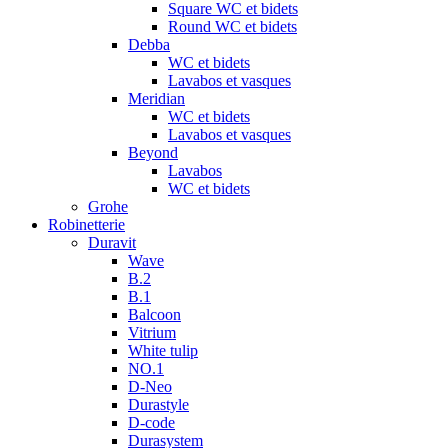
Square WC et bidets
Round WC et bidets
Debba
WC et bidets
Lavabos et vasques
Meridian
WC et bidets
Lavabos et vasques
Beyond
Lavabos
WC et bidets
Grohe
Robinetterie
Duravit
Wave
B.2
B.1
Balcoon
Vitrium
White tulip
NO.1
D-Neo
Durastyle
D-code
Durasystem