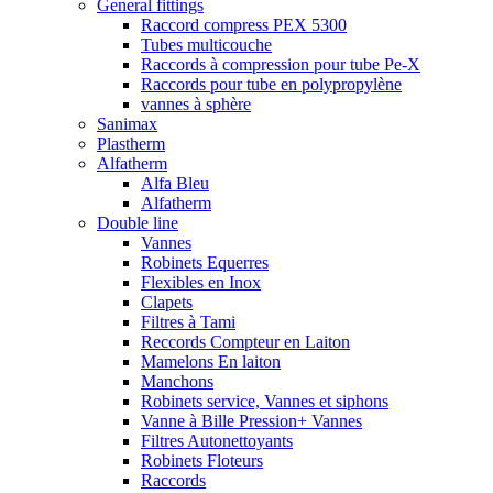
General fittings
Raccord compress PEX 5300
Tubes multicouche
Raccords à compression pour tube Pe-X
Raccords pour tube en polypropylène
vannes à sphère
Sanimax
Plastherm
Alfatherm
Alfa Bleu
Alfatherm
Double line
Vannes
Robinets Equerres
Flexibles en Inox
Clapets
Filtres à Tami
Reccords Compteur en Laiton
Mamelons En laiton
Manchons
Robinets service, Vannes et siphons
Vanne à Bille Pression+ Vannes
Filtres Autonettoyants
Robinets Floteurs
Raccords