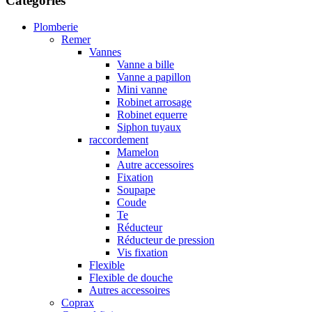
Catégories
Plomberie
Remer
Vannes
Vanne a bille
Vanne a papillon
Mini vanne
Robinet arrosage
Robinet equerre
Siphon tuyaux
raccordement
Mamelon
Autre accessoires
Fixation
Soupape
Coude
Te
Réducteur
Réducteur de pression
Vis fixation
Flexible
Flexible de douche
Autres accessoires
Coprax