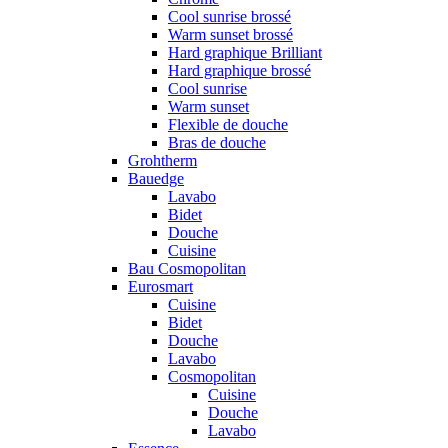
Cool sunrise brossé
Warm sunset brossé
Hard graphique Brilliant
Hard graphique brossé
Cool sunrise
Warm sunset
Flexible de douche
Bras de douche
Grohtherm
Bauedge
Lavabo
Bidet
Douche
Cuisine
Bau Cosmopolitan
Eurosmart
Cuisine
Bidet
Douche
Lavabo
Cosmopolitan
Cuisine
Douche
Lavabo