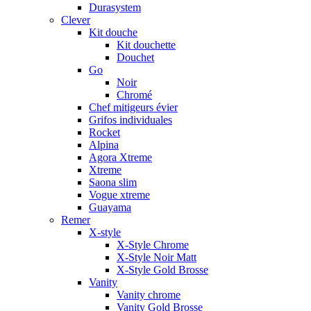
Durasystem
Clever
Kit douche
Kit douchette
Douchet
Go
Noir
Chromé
Chef mitigeurs évier
Grifos individuales
Rocket
Alpina
Agora Xtreme
Xtreme
Saona slim
Vogue xtreme
Guayama
Remer
X-style
X-Style Chrome
X-Style Noir Matt
X-Style Gold Brosse
Vanity
Vanity chrome
Vanity Gold Brosse