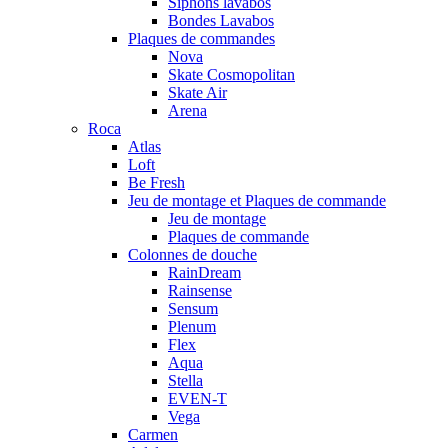
Siphons lavabos
Bondes Lavabos
Plaques de commandes
Nova
Skate Cosmopolitan
Skate Air
Arena
Roca
Atlas
Loft
Be Fresh
Jeu de montage et Plaques de commande
Jeu de montage
Plaques de commande
Colonnes de douche
RainDream
Rainsense
Sensum
Plenum
Flex
Aqua
Stella
EVEN-T
Vega
Carmen