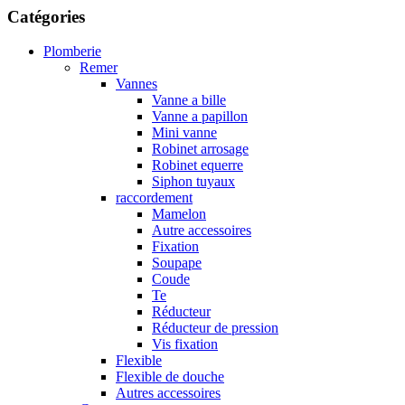
Catégories
Plomberie
Remer
Vannes
Vanne a bille
Vanne a papillon
Mini vanne
Robinet arrosage
Robinet equerre
Siphon tuyaux
raccordement
Mamelon
Autre accessoires
Fixation
Soupape
Coude
Te
Réducteur
Réducteur de pression
Vis fixation
Flexible
Flexible de douche
Autres accessoires