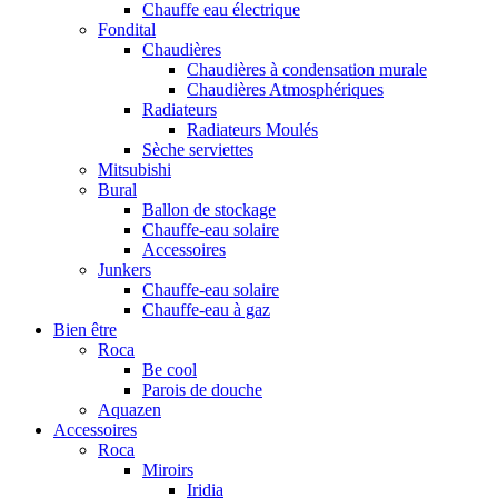
Chauffe eau électrique
Fondital
Chaudières
Chaudières à condensation murale
Chaudières Atmosphériques
Radiateurs
Radiateurs Moulés
Sèche serviettes
Mitsubishi
Bural
Ballon de stockage
Chauffe-eau solaire
Accessoires
Junkers
Chauffe-eau solaire
Chauffe-eau à gaz
Bien être
Roca
Be cool
Parois de douche
Aquazen
Accessoires
Roca
Miroirs
Iridia