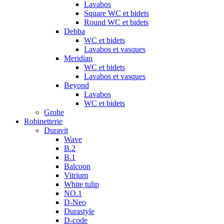
Lavabos
Square WC et bidets
Round WC et bidets
Debba
WC et bidets
Lavabos et vasques
Meridian
WC et bidets
Lavabos et vasques
Beyond
Lavabos
WC et bidets
Grohe
Robinetterie
Duravit
Wave
B.2
B.1
Balcoon
Vitrium
White tulip
NO.1
D-Neo
Durastyle
D-code