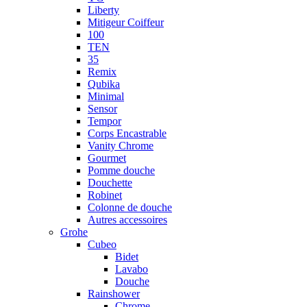
Liberty
Mitigeur Coiffeur
100
TEN
35
Remix
Qubika
Minimal
Sensor
Tempor
Corps Encastrable
Vanity Chrome
Gourmet
Pomme douche
Douchette
Robinet
Colonne de douche
Autres accessoires
Grohe
Cubeo
Bidet
Lavabo
Douche
Rainshower
Chrome