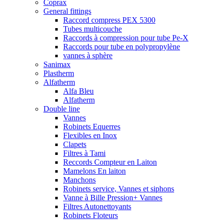
Coprax
General fittings
Raccord compress PEX 5300
Tubes multicouche
Raccords à compression pour tube Pe-X
Raccords pour tube en polypropylène
vannes à sphère
Sanimax
Plastherm
Alfatherm
Alfa Bleu
Alfatherm
Double line
Vannes
Robinets Equerres
Flexibles en Inox
Clapets
Filtres à Tami
Reccords Compteur en Laiton
Mamelons En laiton
Manchons
Robinets service, Vannes et siphons
Vanne à Bille Pression+ Vannes
Filtres Autonettoyants
Robinets Floteurs