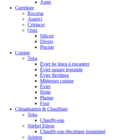
Autre
Carrelage
Rocersa
Aparici
Cristacer
Onix
Silicon
Divers
Piscine
Cuisine
Teka
Évier be linea à encastrer
Évier square tegranite
Évier flexlinea
Mitigeurs cuisine
Évier
Hotte
Plaque
Four
Climatisation & Chauffage
Teka
Chauffe-eau
Stiebel Eltron
Chauffe-eau électrique instantané
Ariston