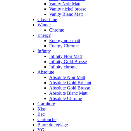
Vanity Noir Matt
Vanity nickel brosse
Vanity Blanc Matt
Class Line
Winner
Chrome
Energy
Energy noir matt
Energy Chrome
Infinity
Infinity Noir Matt
Infinity Gold Brosse
Infinity chrome
Absolute
Absolute Noir Matt
Absolute Gold Brillant
Absolute Gold Brosse
Absolute Blanc Matt
Absolute Chrome
Garniture
Kiss
Bec
Cartouche
Barre de réglage
YG