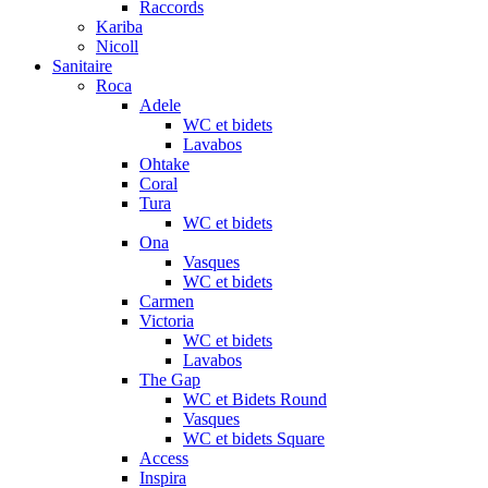
Raccords
Kariba
Nicoll
Sanitaire
Roca
Adele
WC et bidets
Lavabos
Ohtake
Coral
Tura
WC et bidets
Ona
Vasques
WC et bidets
Carmen
Victoria
WC et bidets
Lavabos
The Gap
WC et Bidets Round
Vasques
WC et bidets Square
Access
Inspira