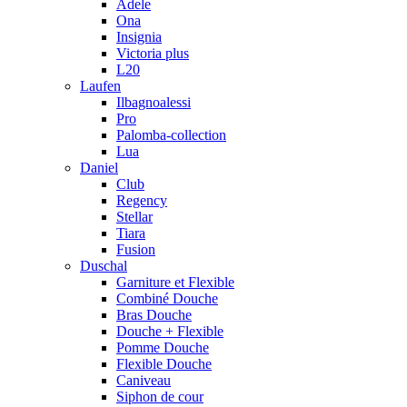
Adele
Ona
Insignia
Victoria plus
L20
Laufen
Ilbagnoalessi
Pro
Palomba-collection
Lua
Daniel
Club
Regency
Stellar
Tiara
Fusion
Duschal
Garniture et Flexible
Combiné Douche
Bras Douche
Douche + Flexible
Pomme Douche
Flexible Douche
Caniveau
Siphon de cour