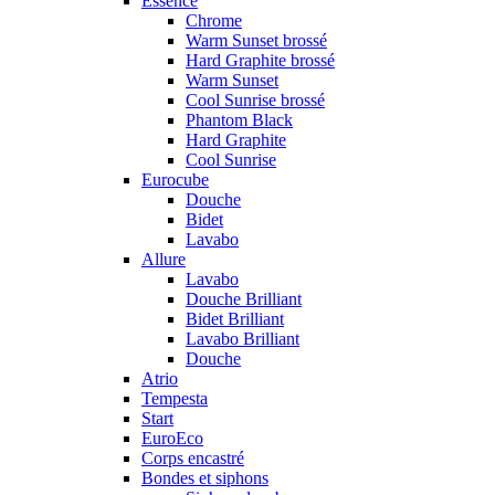
Essence
Chrome
Warm Sunset brossé
Hard Graphite brossé
Warm Sunset
Cool Sunrise brossé
Phantom Black
Hard Graphite
Cool Sunrise
Eurocube
Douche
Bidet
Lavabo
Allure
Lavabo
Douche Brilliant
Bidet Brilliant
Lavabo Brilliant
Douche
Atrio
Tempesta
Start
EuroEco
Corps encastré
Bondes et siphons