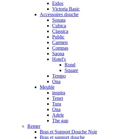
Eidos
Victoria Basic
Accessoires douche
Sonata
Cubica
Classica
Public
Carmen
Compas
Saona
Hotel's
Rond
Square
Tempo
Ona
Meuble
inspira
Tenet
Tura
Ona
Adele
The gap
Remer
Bras et Support Douche Noir
Bras et support douche