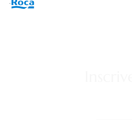
-
Inscri