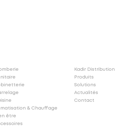
os produits
Liens rapides
omberie
Kadir Distribution
nitaire
Produits
binetterie
Solutions
rrelage
Actualités
isine
Contact
imatisation & Chauffage
en être
cessoires