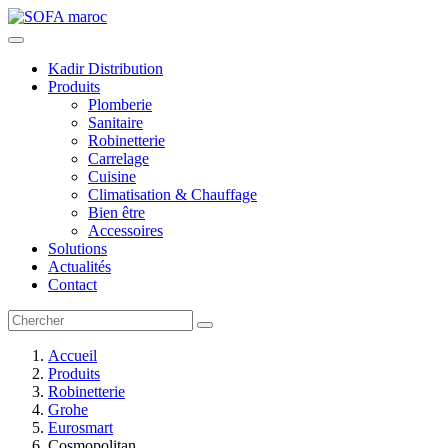
Kadir Distribution
Produits
Plomberie
Sanitaire
Robinetterie
Carrelage
Cuisine
Climatisation & Chauffage
Bien être
Accessoires
Solutions
Actualités
Contact
Accueil
Produits
Robinetterie
Grohe
Eurosmart
Cosmopolitan