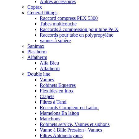
Autres accessoires
Coprax
General fittings
Raccord compress PEX 5300
Tubes multicouche
Raccords à compression pour tube Pe-X
Raccords pour tube en polypropylène
vannes à sphère
Sanimax
Plastherm
Alfatherm
Alfa Bleu
Alfatherm
Double line
Vannes
Robinets Equerres
Flexibles en Inox
Clapets
Filtres à Tami
Reccords Compteur en Laiton
Mamelons En laiton
Manchons
Robinets service, Vannes et siphons
Vanne à Bille Pression+ Vannes
Filtres Autonettoyants