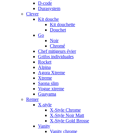
D-code
Durasystem
Clever
Kit douche
Kit douchette
Douchet
Go
Noir
Chromé
Chef mitigeurs évier
Grifos individuales
Rocket
Alpina
Agora Xtreme
Xtreme
Saona slim
Vogue xtreme
Guayama
Remer
X-style
X-Style Chrome
X-Style Noir Matt
X-Style Gold Brosse
Vanity
Vanity chrome