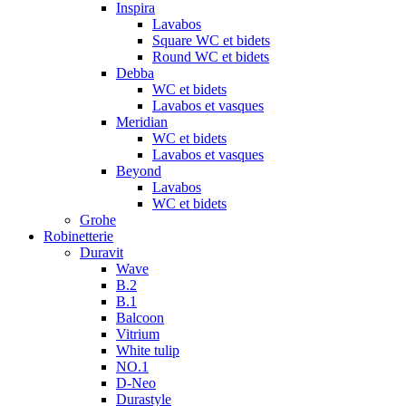
Inspira
Lavabos
Square WC et bidets
Round WC et bidets
Debba
WC et bidets
Lavabos et vasques
Meridian
WC et bidets
Lavabos et vasques
Beyond
Lavabos
WC et bidets
Grohe
Robinetterie
Duravit
Wave
B.2
B.1
Balcoon
Vitrium
White tulip
NO.1
D-Neo
Durastyle