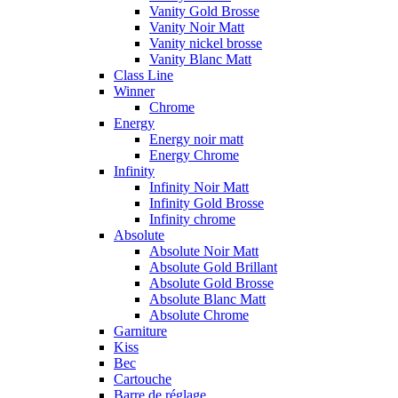
Vanity Gold Brosse
Vanity Noir Matt
Vanity nickel brosse
Vanity Blanc Matt
Class Line
Winner
Chrome
Energy
Energy noir matt
Energy Chrome
Infinity
Infinity Noir Matt
Infinity Gold Brosse
Infinity chrome
Absolute
Absolute Noir Matt
Absolute Gold Brillant
Absolute Gold Brosse
Absolute Blanc Matt
Absolute Chrome
Garniture
Kiss
Bec
Cartouche
Barre de réglage