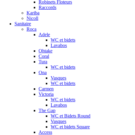
Robinets Floteurs
Raccords
Kariba
Nicoll
Sanitaire
Roca
Adele
WC et bidets
Lavabos
Ohtake
Coral
Tura
WC et bidets
Ona
Vasques
WC et bidets
Carmen
Victoria
WC et bidets
Lavabos
The Gap
WC et Bidets Round
Vasques
WC et bidets Square
Access