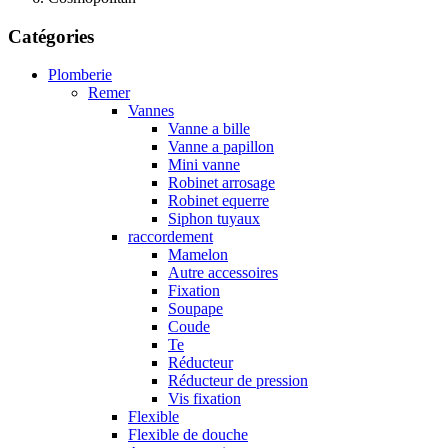
Catégories
Plomberie
Remer
Vannes
Vanne a bille
Vanne a papillon
Mini vanne
Robinet arrosage
Robinet equerre
Siphon tuyaux
raccordement
Mamelon
Autre accessoires
Fixation
Soupape
Coude
Te
Réducteur
Réducteur de pression
Vis fixation
Flexible
Flexible de douche