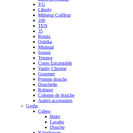
YG
Liberty
Mitigeur Coiffeur
100
TEN
35
Remix
Qubika
Minimal
Sensor
Tempor
Corps Encastrable
Vanity Chrome
Gourmet
Pomme douche
Douchette
Robinet
Colonne de douche
Autres accessoires
Grohe
Cubeo
Bidet
Lavabo
Douche
Rainshower