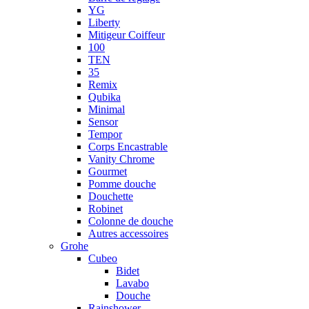
YG
Liberty
Mitigeur Coiffeur
100
TEN
35
Remix
Qubika
Minimal
Sensor
Tempor
Corps Encastrable
Vanity Chrome
Gourmet
Pomme douche
Douchette
Robinet
Colonne de douche
Autres accessoires
Grohe
Cubeo
Bidet
Lavabo
Douche
Rainshower