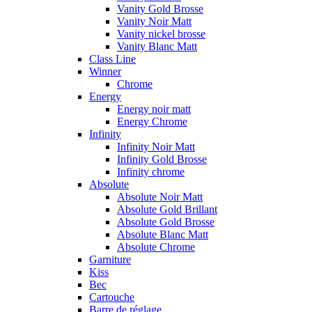
Vanity Gold Brosse
Vanity Noir Matt
Vanity nickel brosse
Vanity Blanc Matt
Class Line
Winner
Chrome
Energy
Energy noir matt
Energy Chrome
Infinity
Infinity Noir Matt
Infinity Gold Brosse
Infinity chrome
Absolute
Absolute Noir Matt
Absolute Gold Brillant
Absolute Gold Brosse
Absolute Blanc Matt
Absolute Chrome
Garniture
Kiss
Bec
Cartouche
Barre de réglage