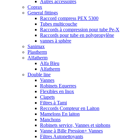
Autres accessoires
Coprax
General fittings
Raccord compress PEX 5300
Tubes multicouche
Raccords à compression pour tube Pe-X
Raccords pour tube en polypropylène
vannes à sphère
Sanimax
Plastherm
Alfatherm
Alfa Bleu
Alfatherm
Double line
Vannes
Robinets Equerres
Flexibles en Inox
Clapets
Filtres à Tami
Reccords Compteur en Laiton
Mamelons En laiton
Manchons
Robinets service, Vannes et siphons
Vanne à Bille Pression+ Vannes
Filtres Autonettoyants