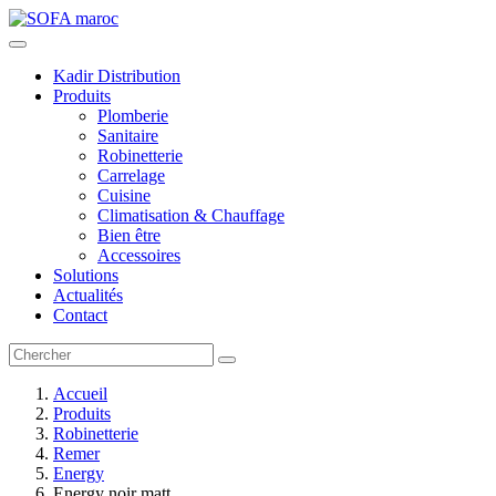
Kadir Distribution
Produits
Plomberie
Sanitaire
Robinetterie
Carrelage
Cuisine
Climatisation & Chauffage
Bien être
Accessoires
Solutions
Actualités
Contact
Accueil
Produits
Robinetterie
Remer
Energy
Energy noir matt