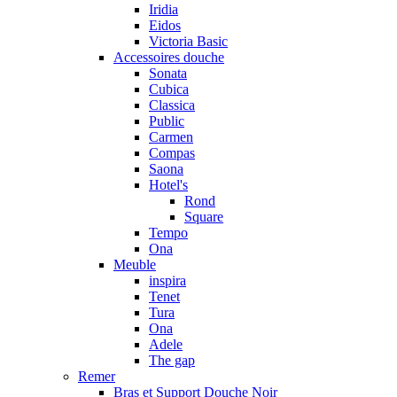
Iridia
Eidos
Victoria Basic
Accessoires douche
Sonata
Cubica
Classica
Public
Carmen
Compas
Saona
Hotel's
Rond
Square
Tempo
Ona
Meuble
inspira
Tenet
Tura
Ona
Adele
The gap
Remer
Bras et Support Douche Noir