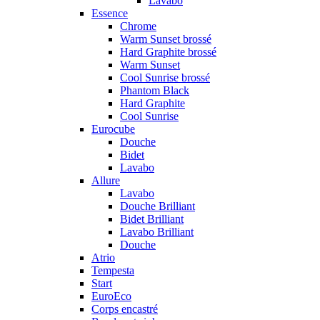
Lavabo
Essence
Chrome
Warm Sunset brossé
Hard Graphite brossé
Warm Sunset
Cool Sunrise brossé
Phantom Black
Hard Graphite
Cool Sunrise
Eurocube
Douche
Bidet
Lavabo
Allure
Lavabo
Douche Brilliant
Bidet Brilliant
Lavabo Brilliant
Douche
Atrio
Tempesta
Start
EuroEco
Corps encastré