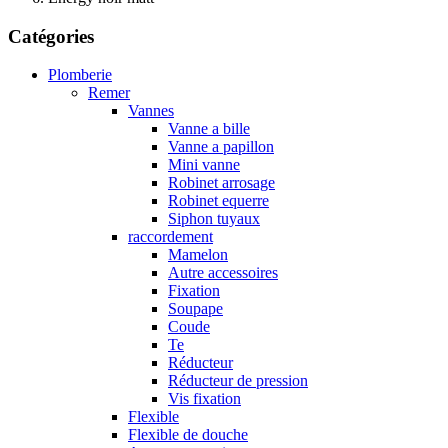
Catégories
Plomberie
Remer
Vannes
Vanne a bille
Vanne a papillon
Mini vanne
Robinet arrosage
Robinet equerre
Siphon tuyaux
raccordement
Mamelon
Autre accessoires
Fixation
Soupape
Coude
Te
Réducteur
Réducteur de pression
Vis fixation
Flexible
Flexible de douche