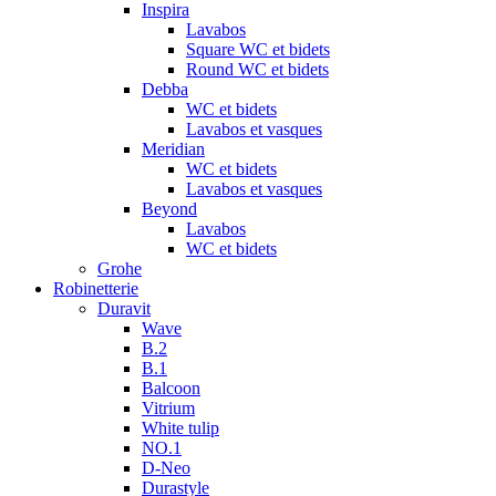
Inspira
Lavabos
Square WC et bidets
Round WC et bidets
Debba
WC et bidets
Lavabos et vasques
Meridian
WC et bidets
Lavabos et vasques
Beyond
Lavabos
WC et bidets
Grohe
Robinetterie
Duravit
Wave
B.2
B.1
Balcoon
Vitrium
White tulip
NO.1
D-Neo
Durastyle