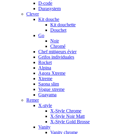
D-code
Durasystem
Clever
Kit douche
Kit douchette
Douchet
Go
Noir
Chromé
Chef mitigeurs évier
Grifos individuales
Rocket
Alpina
Agora Xtreme
Xtreme
Saona slim
Vogue xtreme
Guayama
Remer
X-style
X-Style Chrome
X-Style Noir Matt
X-Style Gold Brosse
Vanity
Vanity chrome