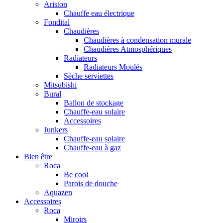
Ariston
Chauffe eau électrique
Fondital
Chaudières
Chaudières à condensation murale
Chaudières Atmosphériques
Radiateurs
Radiateurs Moulés
Sèche serviettes
Mitsubishi
Bural
Ballon de stockage
Chauffe-eau solaire
Accessoires
Junkers
Chauffe-eau solaire
Chauffe-eau à gaz
Bien être
Roca
Be cool
Parois de douche
Aquazen
Accessoires
Roca
Miroirs