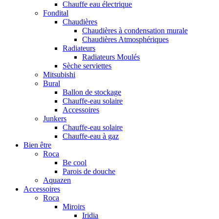
Chauffe eau électrique
Fondital
Chaudières
Chaudières à condensation murale
Chaudières Atmosphériques
Radiateurs
Radiateurs Moulés
Sèche serviettes
Mitsubishi
Bural
Ballon de stockage
Chauffe-eau solaire
Accessoires
Junkers
Chauffe-eau solaire
Chauffe-eau à gaz
Bien être
Roca
Be cool
Parois de douche
Aquazen
Accessoires
Roca
Miroirs
Iridia