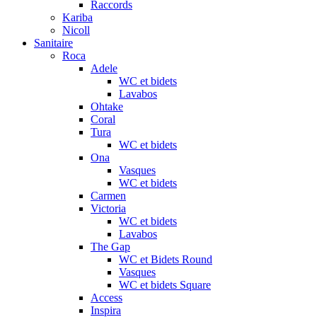
Raccords
Kariba
Nicoll
Sanitaire
Roca
Adele
WC et bidets
Lavabos
Ohtake
Coral
Tura
WC et bidets
Ona
Vasques
WC et bidets
Carmen
Victoria
WC et bidets
Lavabos
The Gap
WC et Bidets Round
Vasques
WC et bidets Square
Access
Inspira