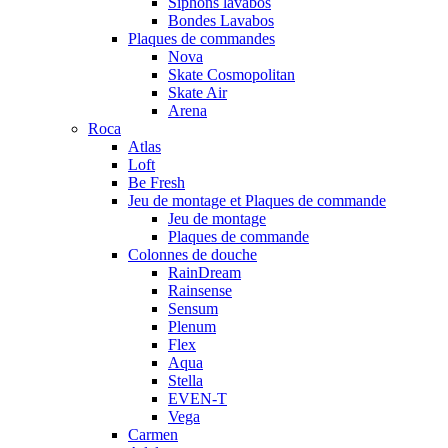
Siphons lavabos
Bondes Lavabos
Plaques de commandes
Nova
Skate Cosmopolitan
Skate Air
Arena
Roca
Atlas
Loft
Be Fresh
Jeu de montage et Plaques de commande
Jeu de montage
Plaques de commande
Colonnes de douche
RainDream
Rainsense
Sensum
Plenum
Flex
Aqua
Stella
EVEN-T
Vega
Carmen