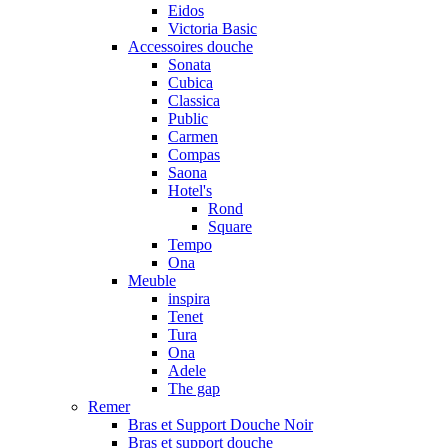
Eidos
Victoria Basic
Accessoires douche
Sonata
Cubica
Classica
Public
Carmen
Compas
Saona
Hotel's
Rond
Square
Tempo
Ona
Meuble
inspira
Tenet
Tura
Ona
Adele
The gap
Remer
Bras et Support Douche Noir
Bras et support douche