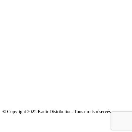
Climatisation & Chauffage
Bien être
Accessoires
Kadir Distribution
Produits
Solutions
Actualités
Contact
© Copyright 2025
Kadir Distribution
. Tous droits réservés.