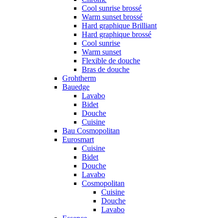
Cool sunrise brossé
Warm sunset brossé
Hard graphique Brilliant
Hard graphique brossé
Cool sunrise
Warm sunset
Flexible de douche
Bras de douche
Grohtherm
Bauedge
Lavabo
Bidet
Douche
Cuisine
Bau Cosmopolitan
Eurosmart
Cuisine
Bidet
Douche
Lavabo
Cosmopolitan
Cuisine
Douche
Lavabo