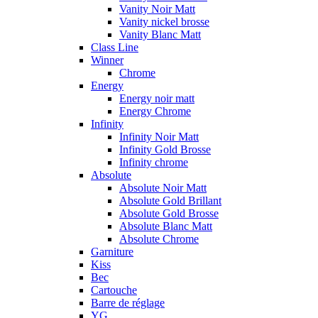
Vanity Noir Matt
Vanity nickel brosse
Vanity Blanc Matt
Class Line
Winner
Chrome
Energy
Energy noir matt
Energy Chrome
Infinity
Infinity Noir Matt
Infinity Gold Brosse
Infinity chrome
Absolute
Absolute Noir Matt
Absolute Gold Brillant
Absolute Gold Brosse
Absolute Blanc Matt
Absolute Chrome
Garniture
Kiss
Bec
Cartouche
Barre de réglage
YG