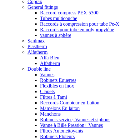
Coprax
General fittings
Raccord compress PEX 5300
Tubes multicouche
Raccords à compression pour tube Pe-X
Raccords pour tube en polypropylène
vannes à sphère
Sanimax
Plastherm
Alfatherm
Alfa Bleu
Alfatherm
Double line
Vannes
Robinets Equerres
Flexibles en Inox
Clapets
Filtres à Tami
Reccords Compteur en Laiton
Mamelons En laiton
Manchons
Robinets service, Vannes et siphons
Vanne à Bille Pression+ Vannes
Filtres Autonettoyants
Robinets Floteurs