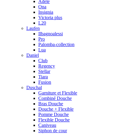
Adele
Ona
Insignia
Victoria plus
L20
Laufen
Ilbagnoalessi
Pro
Palomba-collection
Lua
Daniel
Club
Regency
Stellar
Tiara
Fusion
Duschal
Garniture et Flexible
Combiné Douche
Bras Douche
Douche + Flexible
Pomme Douche
Flexible Douche
Caniveau
Siphon de cour