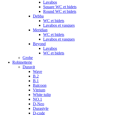
Lavabos
Square WC et bidets
Round WC et bidets
Debba
WC et bidets
Lavabos et vasques
Meridian
WC et bidets
Lavabos et vasques
Beyond
Lavabos
WC et bidets
Grohe
Robinetterie
Duravit
Wave
B.2
B.1
Balcoon
Vitrium
White tulip
NO.1
D-Neo
Durastyle
D-code