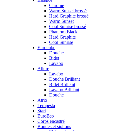
Essence
Chrome
Warm Sunset brossé
Hard Graphite brossé
Warm Sunset
Cool Sunrise brossé
Phantom Black
Hard Graphite
Cool Sunrise
Eurocube
Douche
Bidet
Lavabo
Allure
Lavabo
Douche Brilliant
Bidet Brilliant
Lavabo Brilliant
Douche
Atrio
Tempesta
Start
EuroEco
Corps encastré
Bondes et siphons