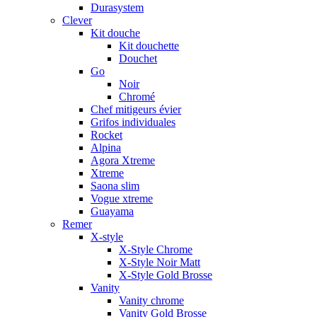
Durasystem
Clever
Kit douche
Kit douchette
Douchet
Go
Noir
Chromé
Chef mitigeurs évier
Grifos individuales
Rocket
Alpina
Agora Xtreme
Xtreme
Saona slim
Vogue xtreme
Guayama
Remer
X-style
X-Style Chrome
X-Style Noir Matt
X-Style Gold Brosse
Vanity
Vanity chrome
Vanity Gold Brosse