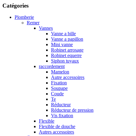
Catégories
Plomberie
Remer
Vannes
Vanne a bille
Vanne a papillon
Mini vanne
Robinet arrosage
Robinet equerre
Siphon tuyaux
raccordement
Mamelon
Autre accessoires
Fixation
Soupape
Coude
Te
Réducteur
Réducteur de pression
Vis fixation
Flexible
Flexible de douche
Autres accessoires