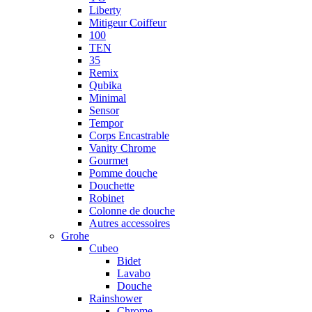
Liberty
Mitigeur Coiffeur
100
TEN
35
Remix
Qubika
Minimal
Sensor
Tempor
Corps Encastrable
Vanity Chrome
Gourmet
Pomme douche
Douchette
Robinet
Colonne de douche
Autres accessoires
Grohe
Cubeo
Bidet
Lavabo
Douche
Rainshower
Chrome