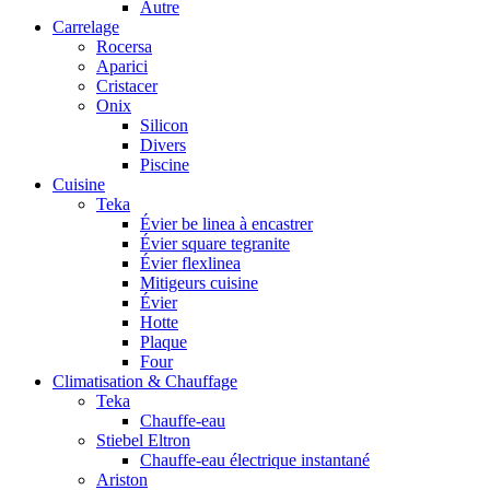
Autre
Carrelage
Rocersa
Aparici
Cristacer
Onix
Silicon
Divers
Piscine
Cuisine
Teka
Évier be linea à encastrer
Évier square tegranite
Évier flexlinea
Mitigeurs cuisine
Évier
Hotte
Plaque
Four
Climatisation & Chauffage
Teka
Chauffe-eau
Stiebel Eltron
Chauffe-eau électrique instantané
Ariston