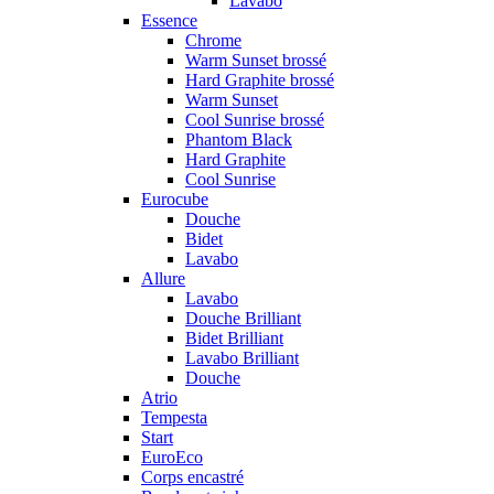
Lavabo
Essence
Chrome
Warm Sunset brossé
Hard Graphite brossé
Warm Sunset
Cool Sunrise brossé
Phantom Black
Hard Graphite
Cool Sunrise
Eurocube
Douche
Bidet
Lavabo
Allure
Lavabo
Douche Brilliant
Bidet Brilliant
Lavabo Brilliant
Douche
Atrio
Tempesta
Start
EuroEco
Corps encastré