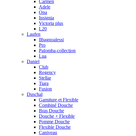
Carmen
Adele
Ona
Insignia
Victoria plus
L20
Laufen
Ilbagnoalessi
Pro
Palomba-collection
Lua
Daniel
Club
Regency
Stellar
Tiara
Fusion
Duschal
Garniture et Flexible
Combiné Douche
Bras Douche
Douche + Flexible
Pomme Douche
Flexible Douche
Caniveau