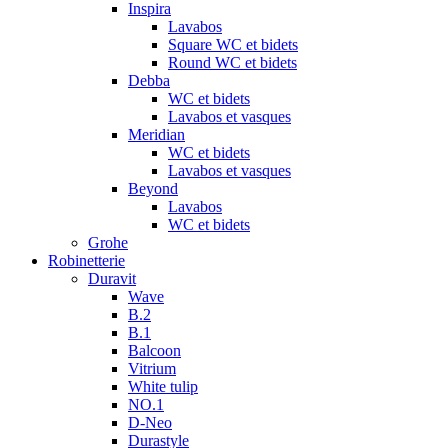
Inspira
Lavabos
Square WC et bidets
Round WC et bidets
Debba
WC et bidets
Lavabos et vasques
Meridian
WC et bidets
Lavabos et vasques
Beyond
Lavabos
WC et bidets
Grohe
Robinetterie
Duravit
Wave
B.2
B.1
Balcoon
Vitrium
White tulip
NO.1
D-Neo
Durastyle