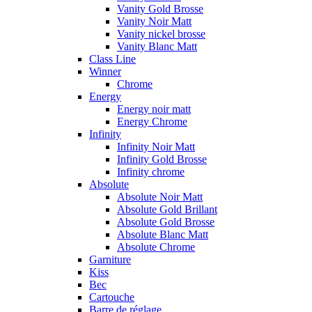
Vanity Gold Brosse
Vanity Noir Matt
Vanity nickel brosse
Vanity Blanc Matt
Class Line
Winner
Chrome
Energy
Energy noir matt
Energy Chrome
Infinity
Infinity Noir Matt
Infinity Gold Brosse
Infinity chrome
Absolute
Absolute Noir Matt
Absolute Gold Brillant
Absolute Gold Brosse
Absolute Blanc Matt
Absolute Chrome
Garniture
Kiss
Bec
Cartouche
Barre de réglage