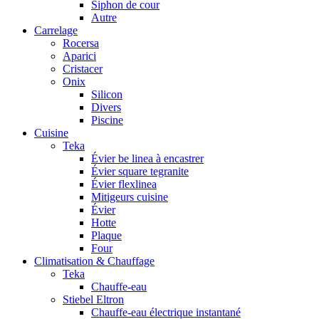
Siphon de cour
Autre
Carrelage
Rocersa
Aparici
Cristacer
Onix
Silicon
Divers
Piscine
Cuisine
Teka
Évier be linea à encastrer
Évier square tegranite
Évier flexlinea
Mitigeurs cuisine
Évier
Hotte
Plaque
Four
Climatisation & Chauffage
Teka
Chauffe-eau
Stiebel Eltron
Chauffe-eau électrique instantané