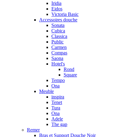
Iridia
Eidos
Victoria Basic
Accessoires douche
Sonata
Cubica
Classica
Public
Carmen
Compas
Saona
Hotel's
Rond
Square
Tempo
Ona
Meuble
inspira
Tenet
Tura
Ona
Adele
The gap
Remer
Bras et Support Douche Noir