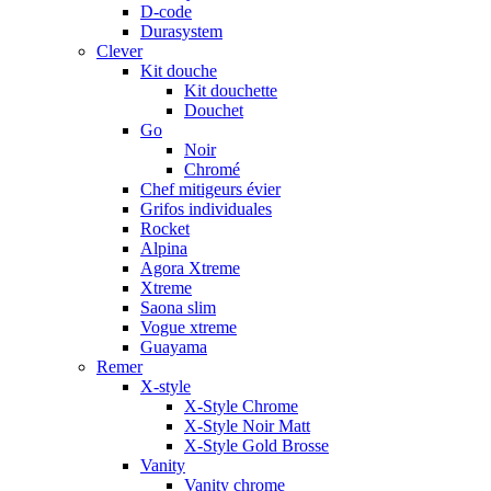
D-code
Durasystem
Clever
Kit douche
Kit douchette
Douchet
Go
Noir
Chromé
Chef mitigeurs évier
Grifos individuales
Rocket
Alpina
Agora Xtreme
Xtreme
Saona slim
Vogue xtreme
Guayama
Remer
X-style
X-Style Chrome
X-Style Noir Matt
X-Style Gold Brosse
Vanity
Vanity chrome