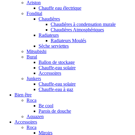
Ariston
Chauffe eau électrique
Fondital
Chaudières
Chaudières à condensation murale
Chaudières Atmosphériques
Radiateurs
Radiateurs Moulés
Sèche serviettes
Mitsubishi
Bural
Ballon de stockage
Chauffe-eau solaire
Accessoires
Junkers
Chauffe-eau solaire
Chauffe-eau à gaz
Bien être
Roca
Be cool
Parois de douche
Aquazen
Accessoires
Roca
Miroirs