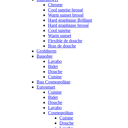
Chrome
Cool sunrise brossé
Warm sunset brossé
Hard graphique Brilliant
Hard graphique brossé
Cool sunrise
Warm sunset
Flexible de douche
Bras de douche
Grohtherm
Bauedge
Lavabo
Bidet
Douche
Cuisine
Bau Cosmopolitan
Eurosmart
Cuisine
Bidet
Douche
Lavabo
Cosmopolitan
Cuisine
Douche