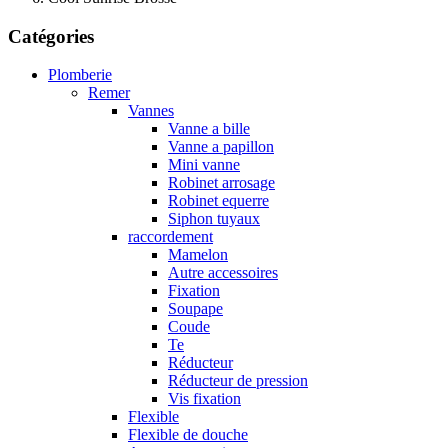
Catégories
Plomberie
Remer
Vannes
Vanne a bille
Vanne a papillon
Mini vanne
Robinet arrosage
Robinet equerre
Siphon tuyaux
raccordement
Mamelon
Autre accessoires
Fixation
Soupape
Coude
Te
Réducteur
Réducteur de pression
Vis fixation
Flexible
Flexible de douche