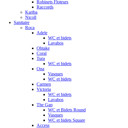
Robinets Floteurs
Raccords
Kariba
Nicoll
Sanitaire
Roca
Adele
WC et bidets
Lavabos
Ohtake
Coral
Tura
WC et bidets
Ona
Vasques
WC et bidets
Carmen
Victoria
WC et bidets
Lavabos
The Gap
WC et Bidets Round
Vasques
WC et bidets Square
Access