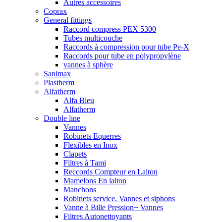
Autres accessoires
Coprax
General fittings
Raccord compress PEX 5300
Tubes multicouche
Raccords à compression pour tube Pe-X
Raccords pour tube en polypropylène
vannes à sphère
Sanimax
Plastherm
Alfatherm
Alfa Bleu
Alfatherm
Double line
Vannes
Robinets Equerres
Flexibles en Inox
Clapets
Filtres à Tami
Reccords Compteur en Laiton
Mamelons En laiton
Manchons
Robinets service, Vannes et siphons
Vanne à Bille Pression+ Vannes
Filtres Autonettoyants