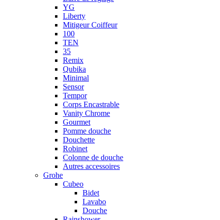
YG
Liberty
Mitigeur Coiffeur
100
TEN
35
Remix
Qubika
Minimal
Sensor
Tempor
Corps Encastrable
Vanity Chrome
Gourmet
Pomme douche
Douchette
Robinet
Colonne de douche
Autres accessoires
Grohe
Cubeo
Bidet
Lavabo
Douche
Rainshower