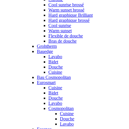
Cool sunrise brossé
Warm sunset brossé
Hard graphique Brilliant
Hard graphique brossé
Cool sunrise
Warm sunset
Flexible de douche
Bras de douche
Grohtherm
Bauedge
Lavabo
Bidet
Douche
Cuisine
Bau Cosmopolitan
Eurosmart
Cuisine
Bidet
Douche
Lavabo
Cosmopolitan
Cuisine
Douche
Lavabo