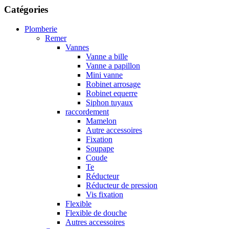
Catégories
Plomberie
Remer
Vannes
Vanne a bille
Vanne a papillon
Mini vanne
Robinet arrosage
Robinet equerre
Siphon tuyaux
raccordement
Mamelon
Autre accessoires
Fixation
Soupape
Coude
Te
Réducteur
Réducteur de pression
Vis fixation
Flexible
Flexible de douche
Autres accessoires