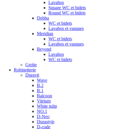
Lavabos
Square WC et bidets
Round WC et bidets
Debba
WC et bidets
Lavabos et vasques
Meridian
WC et bidets
Lavabos et vasques
Beyond
Lavabos
WC et bidets
Grohe
Robinetterie
Duravit
Wave
B.2
B.1
Balcoon
Vitrium
White tulip
NO.1
D-Neo
Durastyle
D-code