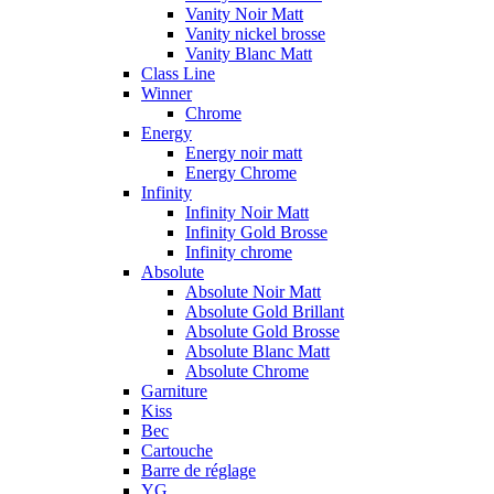
Vanity Noir Matt
Vanity nickel brosse
Vanity Blanc Matt
Class Line
Winner
Chrome
Energy
Energy noir matt
Energy Chrome
Infinity
Infinity Noir Matt
Infinity Gold Brosse
Infinity chrome
Absolute
Absolute Noir Matt
Absolute Gold Brillant
Absolute Gold Brosse
Absolute Blanc Matt
Absolute Chrome
Garniture
Kiss
Bec
Cartouche
Barre de réglage
YG