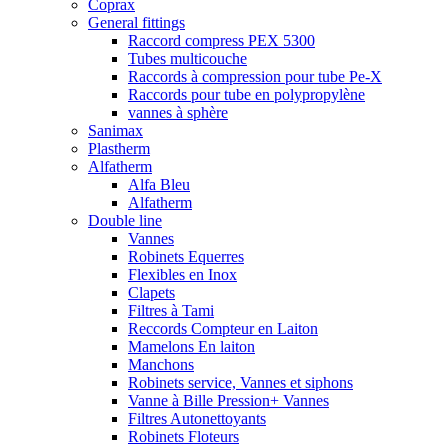
Coprax
General fittings
Raccord compress PEX 5300
Tubes multicouche
Raccords à compression pour tube Pe-X
Raccords pour tube en polypropylène
vannes à sphère
Sanimax
Plastherm
Alfatherm
Alfa Bleu
Alfatherm
Double line
Vannes
Robinets Equerres
Flexibles en Inox
Clapets
Filtres à Tami
Reccords Compteur en Laiton
Mamelons En laiton
Manchons
Robinets service, Vannes et siphons
Vanne à Bille Pression+ Vannes
Filtres Autonettoyants
Robinets Floteurs