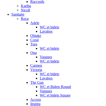
Raccords
Kariba
Nicoll
Sanitaire
Roca
Adele
WC et bidets
Lavabos
Ohtake
Coral
Tura
WC et bidets
Ona
Vasques
WC et bidets
Carmen
Victoria
WC et bidets
Lavabos
The Gap
WC et Bidets Round
Vasques
WC et bidets Square
Access
Inspira