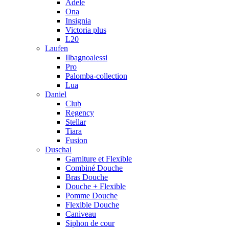
Adele
Ona
Insignia
Victoria plus
L20
Laufen
Ilbagnoalessi
Pro
Palomba-collection
Lua
Daniel
Club
Regency
Stellar
Tiara
Fusion
Duschal
Garniture et Flexible
Combiné Douche
Bras Douche
Douche + Flexible
Pomme Douche
Flexible Douche
Caniveau
Siphon de cour