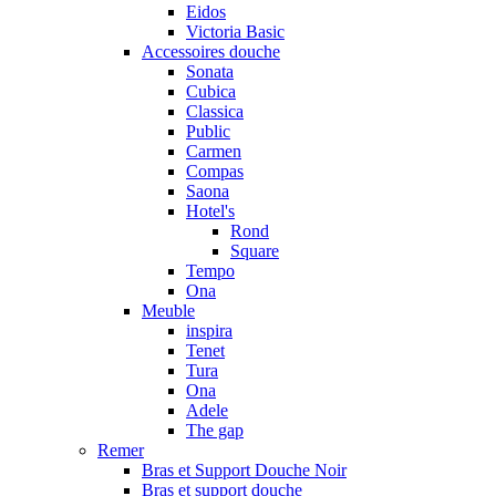
Eidos
Victoria Basic
Accessoires douche
Sonata
Cubica
Classica
Public
Carmen
Compas
Saona
Hotel's
Rond
Square
Tempo
Ona
Meuble
inspira
Tenet
Tura
Ona
Adele
The gap
Remer
Bras et Support Douche Noir
Bras et support douche