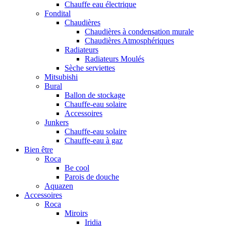
Chauffe eau électrique
Fondital
Chaudières
Chaudières à condensation murale
Chaudières Atmosphériques
Radiateurs
Radiateurs Moulés
Sèche serviettes
Mitsubishi
Bural
Ballon de stockage
Chauffe-eau solaire
Accessoires
Junkers
Chauffe-eau solaire
Chauffe-eau à gaz
Bien être
Roca
Be cool
Parois de douche
Aquazen
Accessoires
Roca
Miroirs
Iridia