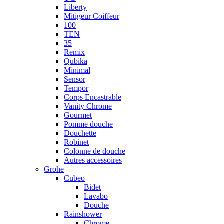
Liberty
Mitigeur Coiffeur
100
TEN
35
Remix
Qubika
Minimal
Sensor
Tempor
Corps Encastrable
Vanity Chrome
Gourmet
Pomme douche
Douchette
Robinet
Colonne de douche
Autres accessoires
Grohe
Cubeo
Bidet
Lavabo
Douche
Rainshower
Chrome