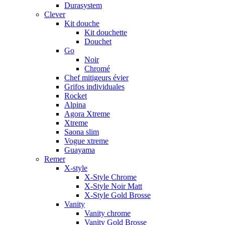
Durasystem
Clever
Kit douche
Kit douchette
Douchet
Go
Noir
Chromé
Chef mitigeurs évier
Grifos individuales
Rocket
Alpina
Agora Xtreme
Xtreme
Saona slim
Vogue xtreme
Guayama
Remer
X-style
X-Style Chrome
X-Style Noir Matt
X-Style Gold Brosse
Vanity
Vanity chrome
Vanity Gold Brosse