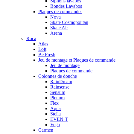
Siphons lavabos
Bondes Lavabos
Plaques de commandes
Nova
Skate Cosmopolitan
Skate Air
Arena
Roca
Atlas
Loft
Be Fresh
Jeu de montage et Plaques de commande
Jeu de montage
Plaques de commande
Colonnes de douche
RainDream
Rainsense
Sensum
Plenum
Flex
Aqua
Stella
EVEN-T
Vega
Carmen