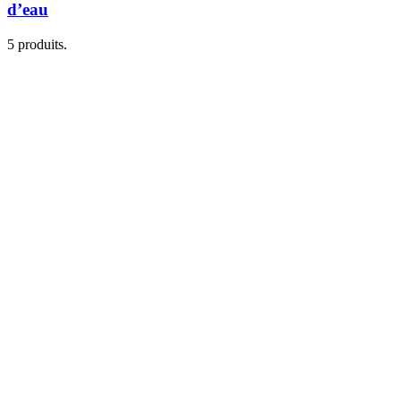
d’eau
5 produits.
Je m'inscris
Plomberie