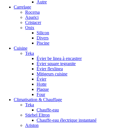
Autre
Carrelage
Rocersa
Aparici
Cristacer
Onix
Silicon
Divers
Piscine
Cuisine
Teka
Évier be linea à encastrer
Évier square tegranite
Évier flexlinea
Mitigeurs cuisine
Évier
Hotte
Plaque
Four
Climatisation & Chauffage
Teka
Chauffe-eau
Stiebel Eltron
Chauffe-eau électrique instantané
Ariston