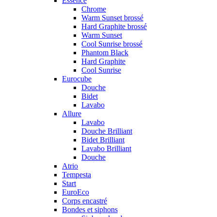
Essence
Chrome
Warm Sunset brossé
Hard Graphite brossé
Warm Sunset
Cool Sunrise brossé
Phantom Black
Hard Graphite
Cool Sunrise
Eurocube
Douche
Bidet
Lavabo
Allure
Lavabo
Douche Brilliant
Bidet Brilliant
Lavabo Brilliant
Douche
Atrio
Tempesta
Start
EuroEco
Corps encastré
Bondes et siphons