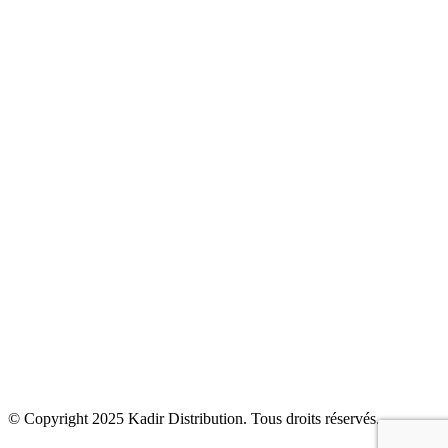
Sanitaire
Robinetterie
Carrelage
Cuisine
Climatisation & Chauffage
Bien être
Accessoires
Kadir Distribution
Produits
Solutions
Actualités
Contact
© Copyright 2025
Kadir Distribution
. Tous droits réservés.