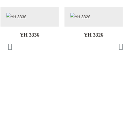
326
YH 3320
YH 3