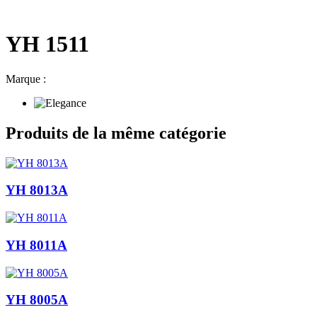
YH 1511
Marque :
Produits de la même catégorie
YH 8013A
YH 8011A
YH 8005A