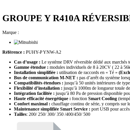
GROUPE Y R410A RÉVERSIB
Marque :
Référence :
PUHY-P YNW-A2
Cas d’usage :
Le système DRV réversible dédié aux marchés tert
Gamme étendue :
modules individuels de 8 à 20CV ( 22 à 5
Installation simplifiée :
utilisation de raccords en « Té »
(Exclu
Bus de communication M-NET :
pas d’arrêt du système lorsq
Compatibilités étendues :
jusqu’à 50 unités intérieures de typ
Flexibilité d’installation :
jusqu’à 1000m de longueur totale de 
Intégration facilitée :
jusqu’à 80 Pa de pression disponible pou
Haute efficacité énergétique :
fonction
Smart Cooling
(tempé
Confort maximal :
chauffage continu de série, y compris sur l
Maintenance simplifiée Smart Service :
port USB pour accès 
Tailles
: 200/ 250/ 300/ 350 /400/450/ 500