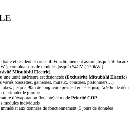
LE
iaire et résidentiel collectif. Fonctionnement assuré jusqu’à 50 locau
6kW ), combinaisons de modules jusqu’à 54CV ( 150kW ).
sivité Mitsubishi Electric)
u’une unité intérieure est disjonctée
(Exclusivité Mitsubishi Electric)
es variés (cassettes, gainables, muraux, consoles, plafonniers…)
tubes, jusqu’à 90m de longueur après le 1er Té et jusqu’à 90m de déniv
r dissimuler le groupe
rature d’évaporation flottante) et mode
Priorité COP
es modules individuels
immédiat aux données de fonctionnement (5 jours de données