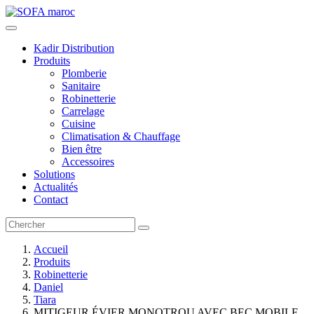
Kadir Distribution
Produits
Plomberie
Sanitaire
Robinetterie
Carrelage
Cuisine
Climatisation & Chauffage
Bien être
Accessoires
Solutions
Actualités
Contact
Accueil
Produits
Robinetterie
Daniel
Tiara
MITIGEUR ÉVIER MONOTROU AVEC BEC MOBILE