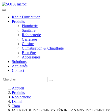
Kadir Distribution
Produits
Plomberie
Sanitaire
Robinetterie
Carrelage
Cuisine
Climatisation & Chauffage
Bien être
Accessoires
Solutions
Actualités
Contact
Accueil
Produits
Robinetterie
Daniel
Tiara
MITIGEUR DOUCHE EXTÉRIEUR SANS DOUCHETTE