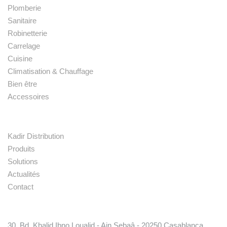
Plomberie
Sanitaire
Robinetterie
Carrelage
Cuisine
Climatisation & Chauffage
Bien être
Accessoires
Liens rapides
Kadir Distribution
Produits
Solutions
Actualités
Contact
Conatct
30, Bd. Khalid Ibno Loualid - Ain Sebaâ - 20250 Casablanca,