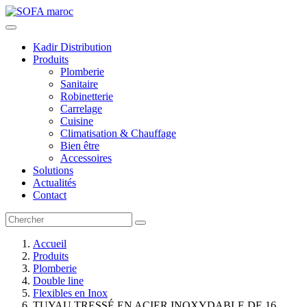
Kadir Distribution
Produits
Plomberie
Sanitaire
Robinetterie
Carrelage
Cuisine
Climatisation & Chauffage
Bien être
Accessoires
Solutions
Actualités
Contact
Accueil
Produits
Plomberie
Double line
Flexibles en Inox
TUYAU TRESSÉ EN ACIER INOXYDABLE DE 16