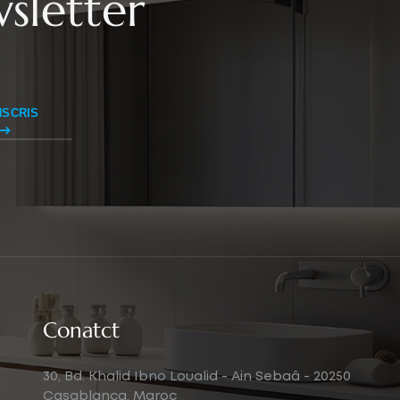
sletter
NSCRIS
Conatct
30, Bd. Khalid Ibno Loualid - Ain Sebaâ - 20250
Casablanca, Maroc