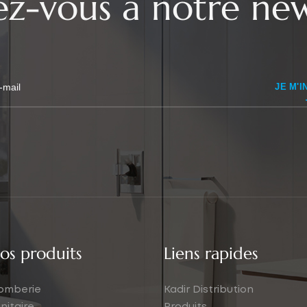
vez-vous à notre new
JE M'I
os produits
Liens rapides
omberie
Kadir Distribution
nitaire
Produits