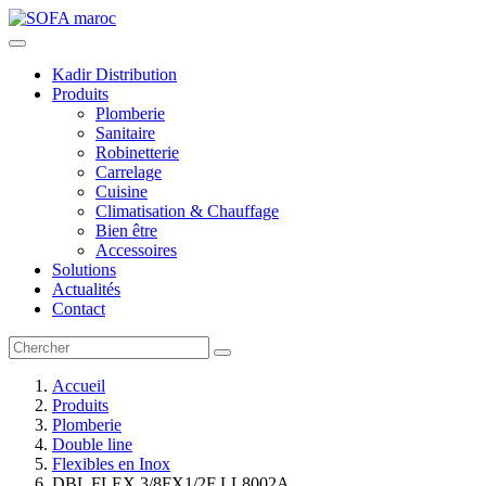
Kadir Distribution
Produits
Plomberie
Sanitaire
Robinetterie
Carrelage
Cuisine
Climatisation & Chauffage
Bien être
Accessoires
Solutions
Actualités
Contact
Accueil
Produits
Plomberie
Double line
Flexibles en Inox
DBL FLEX 3/8FX1/2F LL8002A