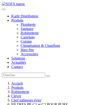
Kadir Distribution
Produits
Plomberie
Sanitaire
Robinetterie
Carrelage
Cuisine
Climatisation & Chauffage
Bien être
Accessoires
Solutions
Actualités
Contact
Accueil
Produits
Robinetterie
Clever
Chef mitigeurs évier
FILTRES PP, C1 et C2 POUR PURE