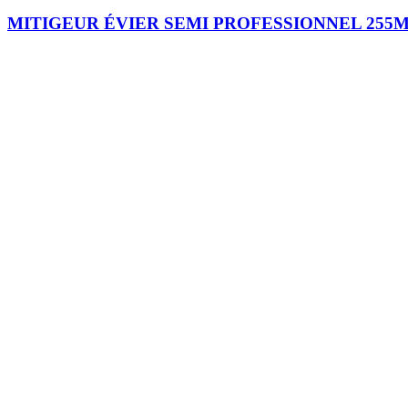
MITIGEUR ÉVIER SEMI PROFESSIONNEL 255
Je m'inscris
Plomberie
Sanitaire
Robinetterie
Carrelage
Cuisine