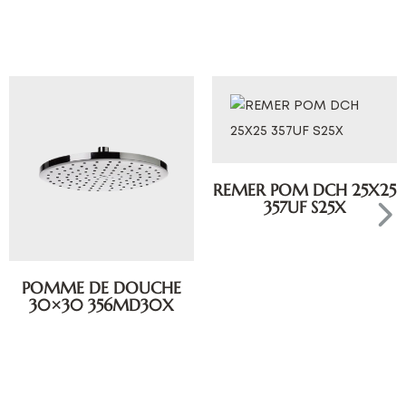
REMER POM DCH 25X25
357UF S25X
POMME DE DOUCHE
30×30 356MD30X