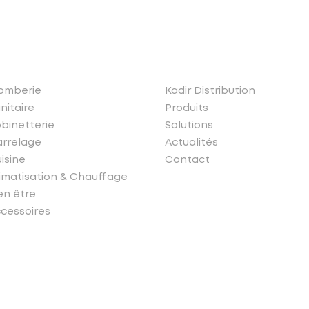
os produits
Liens rapides
omberie
Kadir Distribution
nitaire
Produits
binetterie
Solutions
rrelage
Actualités
isine
Contact
imatisation & Chauffage
en être
cessoires