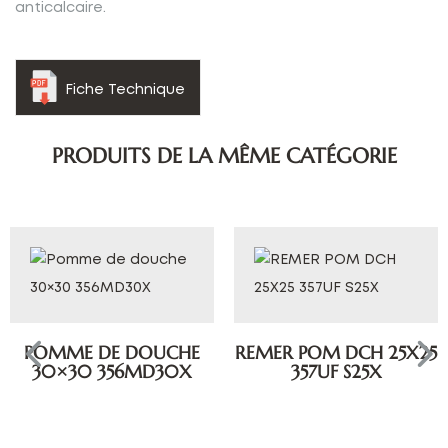
anticalcaire.
Fiche Technique
PRODUITS DE LA MÊME CATÉGORIE
DE DOUCHE
REMER POM DCH 25X25
 356MD30X
357UF S25X
POMME 
ULTRA-P
SS35