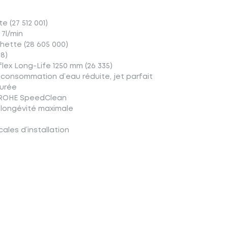
 (27 512 001)
 7l/min
hette (28 605 000)
58)
flex Long-Life 1250 mm (26 335)
consommation d’eau réduite, jet parfait
Durée
GROHE SpeedClean
 longévité maximale
ales d’installation