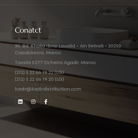
Conatct
30, Bd. Khalid Ibno Loualid - Ain Sebaâ - 20250
Casablanca, Maroc
Tassila E277 Dcheira Agadir, Maroc
(212) 5 22 66 19 22 (LG)
(212) 5 22 66 19 20 (LG)
kadir@kadirdistribution.com