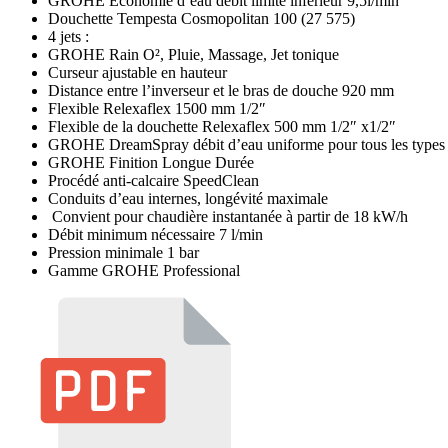
GROHE Économie d’eau débit limité inférieur 9,5l/min
Douchette Tempesta Cosmopolitan 100 (27 575)
4 jets :
GROHE Rain O², Pluie, Massage, Jet tonique
Curseur ajustable en hauteur
Distance entre l’inverseur et le bras de douche 920 mm
Flexible Relexaflex 1500 mm 1/2″
Flexible de la douchette Relexaflex 500 mm 1/2″ x1/2″
GROHE DreamSpray débit d’eau uniforme pour tous les types 
GROHE Finition Longue Durée
Procédé anti-calcaire SpeedClean
Conduits d’eau internes, longévité maximale
Convient pour chaudière instantanée à partir de 18 kW/h
Débit minimum nécessaire 7 l/min
Pression minimale 1 bar
Gamme GROHE Professional