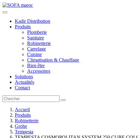
Kadir Distribution
Produits
Plomberie
Sanitaire
Robinetterie
Carrelage
Cuisine
Climatisation & Chauffage
Bien être
Accessoires
Solutions
Actualités
Contact
Accueil
Produits
Robinetterie
Grohe
Tempesta
TEMPESTA COSMOPOLITAN SYSTEM 250 CUBE CO