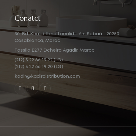
Conatct
30, Bd. Khalid Ibno Loualid - Ain Sebaâ - 20250
Casablanca, Maroc
Tassila E277 Dcheira Agadir, Maroc
(212) 5 22 66 19 22 (LG)
(212) 5 22 66 19 20 (LG)
kadir@kadirdistribution.com