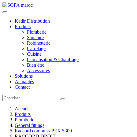
Kadir Distribution
Produits
Plomberie
Sanitaire
Robinetterie
Carrelage
Cuisine
Climatisation & Chauffage
Bien être
Accessoires
Solutions
Actualités
Contact
Accueil
Produits
Plomberie
General fittings
Raccord compress PEX 5300
RACCORD DROIT