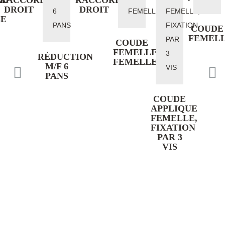
RD
RACCORD
DROIT
COUDE
TÉ
FEMELLE
FEMEL
COUDE
FEMELLE
RÉDUCTION
FEMELLE
M/F 6
PANS
COUDE
APPLIQUE
FEMELLE,
FIXATION
PAR 3
VIS