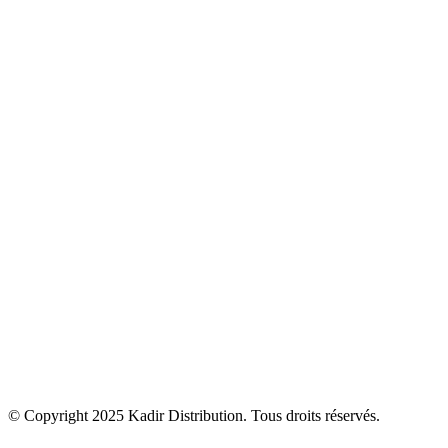
Plomberie
Sanitaire
Robinetterie
Carrelage
Cuisine
Climatisation & Chauffage
Bien être
Accessoires
Kadir Distribution
Produits
Solutions
Actualités
Contact
© Copyright 2025
Kadir Distribution
. Tous droits réservés.