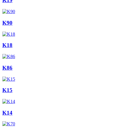
K19
K90
K18
K86
K15
K14