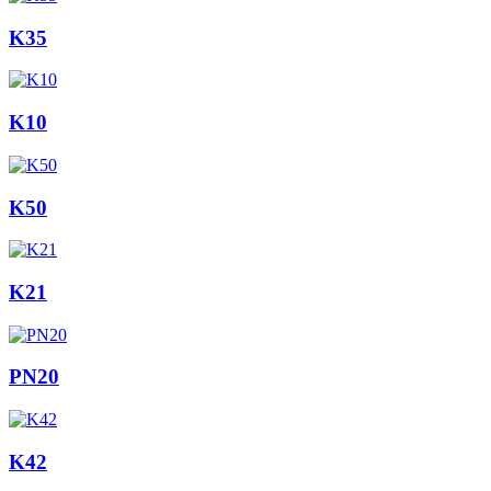
K35
K10
K50
K21
PN20
K42