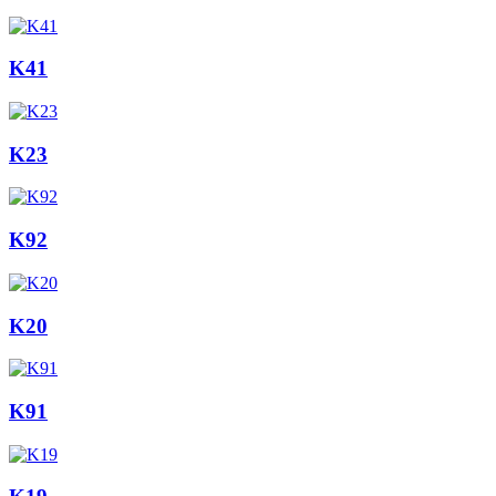
K41
K23
K92
K20
K91