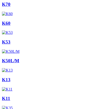
K70
K60
K53
K50L/M
K13
K11