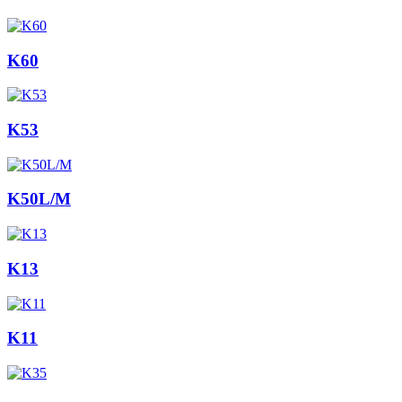
K60
K53
K50L/M
K13
K11