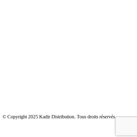
Carrelage
Cuisine
Climatisation & Chauffage
Bien être
Accessoires
Kadir Distribution
Produits
Solutions
Actualités
Contact
© Copyright 2025
Kadir Distribution
. Tous droits réservés.