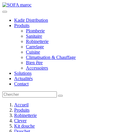
Kadir Distribution
Produits
Plomberie
Sanitaire
Robinetterie
Carrelage
Cuisine
Climatisation & Chauffage
Bien être
Accessoires
Solutions
Actualités
Contact
Accueil
Produits
Robinetterie
Clever
Kit douche
Douchet