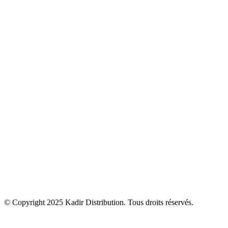
Sanitaire
Robinetterie
Carrelage
Cuisine
Climatisation & Chauffage
Bien être
Accessoires
Kadir Distribution
Produits
Solutions
Actualités
Contact
© Copyright 2025
Kadir Distribution
. Tous droits réservés.