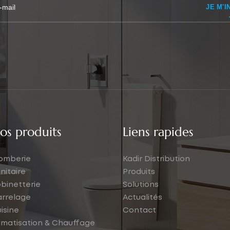
JE M'I
os produits
Liens rapides
omberie
Kadir Distribution
nitaire
Produits
binetterie
Solutions
rrelage
Actualités
isine
Contact
imatisation & Chauffage