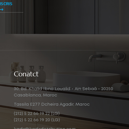
NSCRIS
Conatct
30, Bd. Khalid Ibno Loualid - Ain Sebaâ - 20250
Casablanca, Maroc
Tassila E277 Dcheira Agadir, Maroc
(212) 5 22 66 19 22 (LG)
(212) 5 22 66 19 20 (LG)