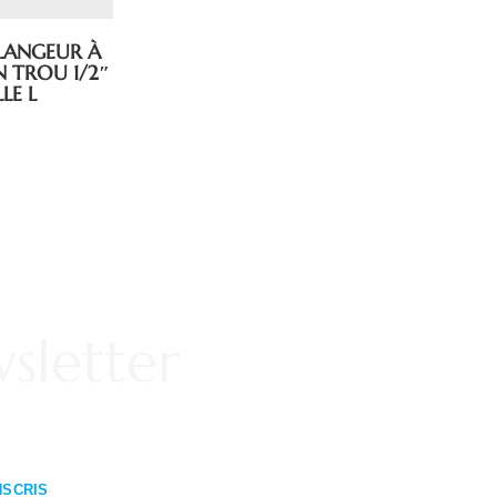
LANGEUR À
N TROU 1/2″
LE L
sletter
NSCRIS