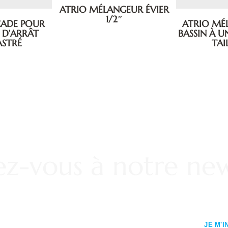
ATRIO MÉLANGEUR ÉVIER
1/2″
ÇADE POUR
ATRIO MÉ
 D’ARRÂT
BASSIN À U
STRÉ
TAIL
vez-vous à notre new
JE M'I