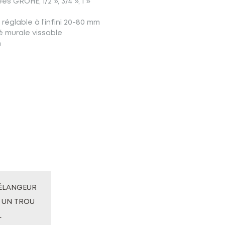
s GROHE, 1/2 », 3/4 », 1 »
 réglable à l’infini 20-80 mm
 murale vissable
n