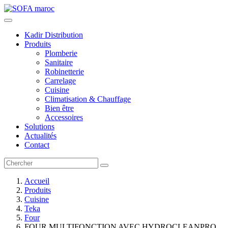
Kadir Distribution
Produits
Plomberie
Sanitaire
Robinetterie
Carrelage
Cuisine
Climatisation & Chauffage
Bien être
Accessoires
Solutions
Actualités
Contact
Accueil
Produits
Cuisine
Teka
Four
FOUR MULTIFONCTION AVEC HYDROCLEANPRO