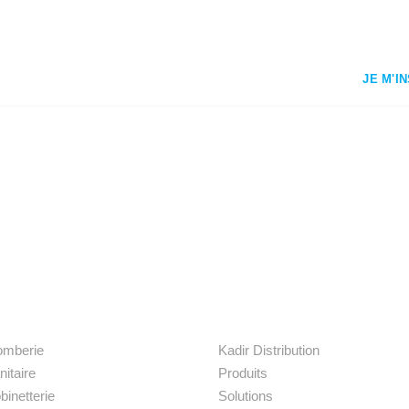
JE M'I
os produits
Liens rapides
omberie
Kadir Distribution
nitaire
Produits
binetterie
Solutions