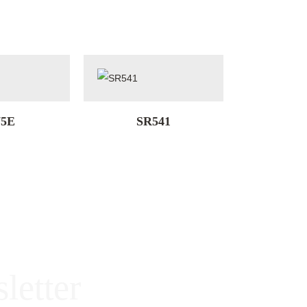
5E
SR541
letter