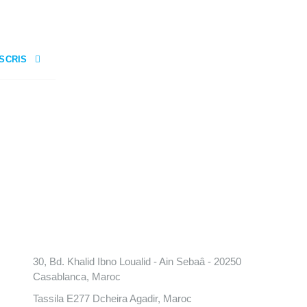
NSCRIS
Conatct
30, Bd. Khalid Ibno Loualid - Ain Sebaâ - 20250
Casablanca, Maroc
Tassila E277 Dcheira Agadir, Maroc