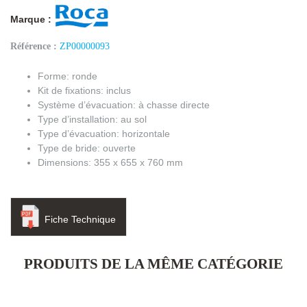
Marque :
Référence :
ZP00000093
Forme: ronde
Kit de fixations: inclus
Système d’évacuation: à chasse directe
Type d’installation: au sol
Type d’évacuation: horizontale
Type de bride: ouverte
D
imensions:
355 x 655 x 760 mm
Fiche Technique
PRODUITS DE LA MÊME CATÉGORIE