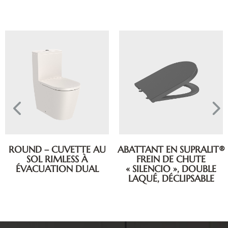
 CUVETTE AU
ABATTANT EN SUPRALIT®
ABATTA
IMLESS À
FREIN DE CHUTE
LAQUÉ E
TION DUAL
« SILENCIO », DOUBLE
SQUARE, F
LAQUÉ, DÉCLIPSABLE
« SILENCIO