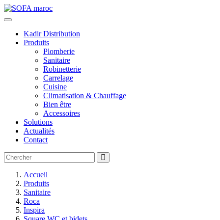
Kadir Distribution
Produits
Plomberie
Sanitaire
Robinetterie
Carrelage
Cuisine
Climatisation & Chauffage
Bien être
Accessoires
Solutions
Actualités
Contact
Accueil
Produits
Sanitaire
Roca
Inspira
Square WC et bidets