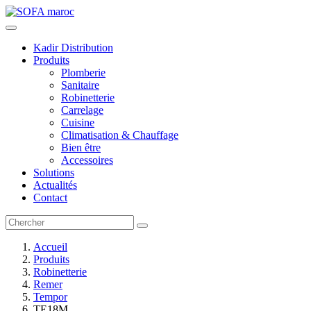
Kadir Distribution
Produits
Plomberie
Sanitaire
Robinetterie
Carrelage
Cuisine
Climatisation & Chauffage
Bien être
Accessoires
Solutions
Actualités
Contact
Accueil
Produits
Robinetterie
Remer
Tempor
TE18M