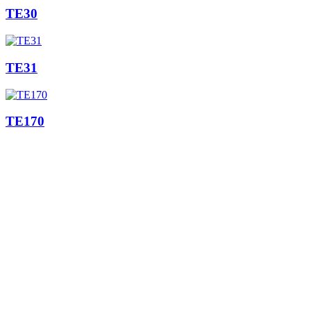
TE30
TE31
TE170
Je m'inscris