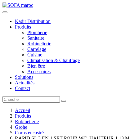
Kadir Distribution
Produits
Plomberie
Sanitaire
Robinetterie
Carrelage
Cuisine
Climatisation & Chauffage
Bien être
Accessoires
Solutions
Actualités
Contact
Accueil
Produits
Robinetterie
Grohe
Corps encastré
RAPID SL 3 EN 1 SET POUR WC, HAUTEUR 1,13 M