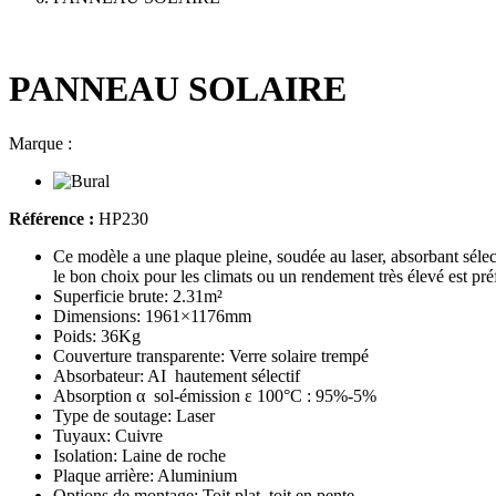
PANNEAU SOLAIRE
Marque :
Référence :
HP230
Ce modèle a une plaque pleine, soudée au laser, absorbant sélectif
le bon choix pour les climats ou un rendement très élevé est pré
Superficie brute: 2.31m²
Dimensions: 1961×1176mm
Poids: 36Kg
Couverture transparente: Verre solaire trempé
Absorbateur: AI hautement sélectif
Absorption α sol-émission ε 100°C : 95%-5%
Type de soutage: Laser
Tuyaux: Cuivre
Isolation: Laine de roche
Plaque arrière: Aluminium
Options de montage: Toit plat, toit en pente