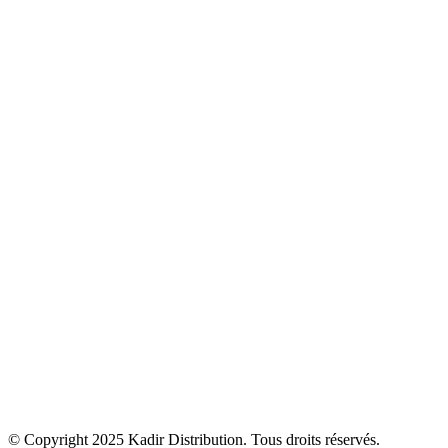
Plomberie
Sanitaire
Robinetterie
Carrelage
Cuisine
Climatisation & Chauffage
Bien être
Accessoires
Kadir Distribution
Produits
Solutions
Actualités
Contact
© Copyright 2025
Kadir Distribution
. Tous droits réservés.