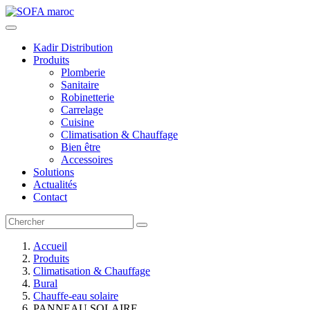
Kadir Distribution
Produits
Plomberie
Sanitaire
Robinetterie
Carrelage
Cuisine
Climatisation & Chauffage
Bien être
Accessoires
Solutions
Actualités
Contact
Accueil
Produits
Climatisation & Chauffage
Bural
Chauffe-eau solaire
PANNEAU SOLAIRE