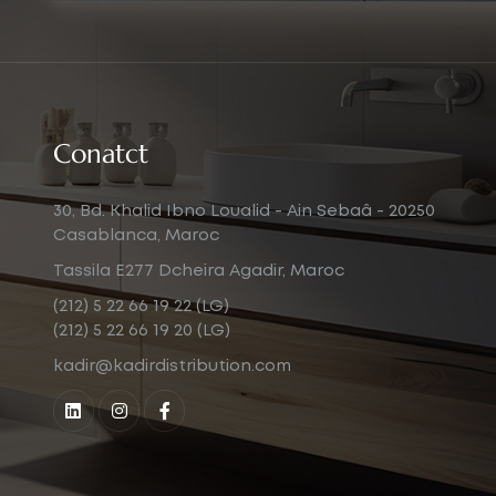
Conatct
30, Bd. Khalid Ibno Loualid - Ain Sebaâ - 20250
Casablanca, Maroc
Tassila E277 Dcheira Agadir, Maroc
(212) 5 22 66 19 22 (LG)
(212) 5 22 66 19 20 (LG)
kadir@kadirdistribution.com