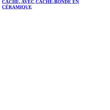
CACHÉ, AVEC CACHE-BONDE EN
CÉRAMIQUE
Je m'inscris
Plomberie
Sanitaire