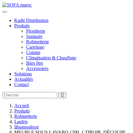
Kadir Distribution
Produits
Plomberie
Sanitaire
Robinetterie
Carrelage
Cuisine
Climatisation & Chauffage
Bien être
Accessoires
Solutions
Actualités
Contact
Accueil
Produits
Robinetterie
Laufen
Ilbagnoalessi
MEUBLE SOUS LAVABO 1200, 1 TIROIR, DÉCOUPE