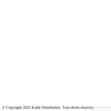
Robinetterie
Carrelage
Cuisine
Climatisation & Chauffage
Bien être
Accessoires
Kadir Distribution
Produits
Solutions
Actualités
Contact
© Copyright 2025
Kadir Distribution
. Tous droits réservés.