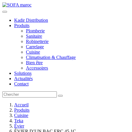
Kadir Distribution
Produits
Plomberie
Sanitaire
Robinetterie
Carrelage
Cuisine
Climatisation & Chauffage
Bien être
Accessoires
Solutions
Actualités
Contact
Accueil
Produits
Cuisine
Teka
Évier
ÉVIER D’UN BAC ERC 45 1C