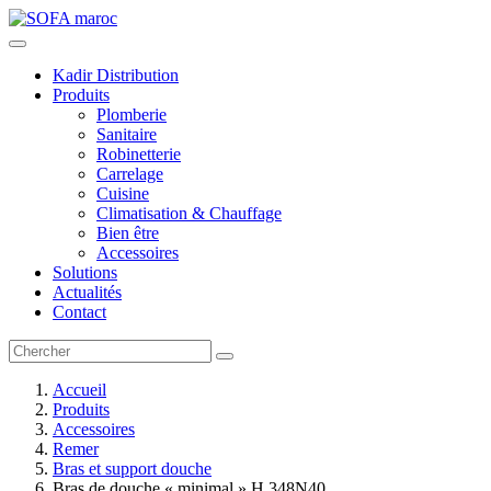
Kadir Distribution
Produits
Plomberie
Sanitaire
Robinetterie
Carrelage
Cuisine
Climatisation & Chauffage
Bien être
Accessoires
Solutions
Actualités
Contact
Accueil
Produits
Accessoires
Remer
Bras et support douche
Bras de douche « minimal » H 348N40