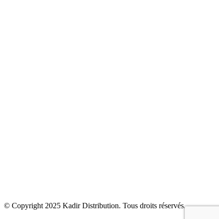
Sanitaire
Robinetterie
Carrelage
Cuisine
Climatisation & Chauffage
Bien être
Accessoires
Kadir Distribution
Produits
Solutions
Actualités
Contact
© Copyright 2025
Kadir Distribution
. Tous droits réservés.