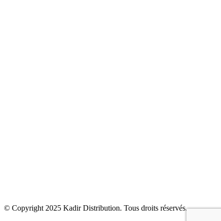
Sanitaire
Robinetterie
Carrelage
Cuisine
Climatisation & Chauffage
Bien être
Accessoires
Kadir Distribution
Produits
Solutions
Actualités
Contact
© Copyright 2025
Kadir Distribution
. Tous droits réservés.